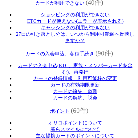
(40件)
カードが利用できない
ショッピングの利用ができない
ETCカードが使えない(エラーが表示される)
キャッシングの利用ができない
27日の引き落とし分は、いつから利用可能額へ反映し
ますか？
(90件)
カードの入会申込、各種手続き
カードの入会申込(ETC、家族・メンバーカードを含
む)、再発行
カードの登録情報、利用可能枠の変更
カードの有効期限更新
カードの紛失、盗難
カードの解約、脱会
(60件)
ポイント
オリコポイントについて
暮らスマイルについて
主な提携カードのポイントについて