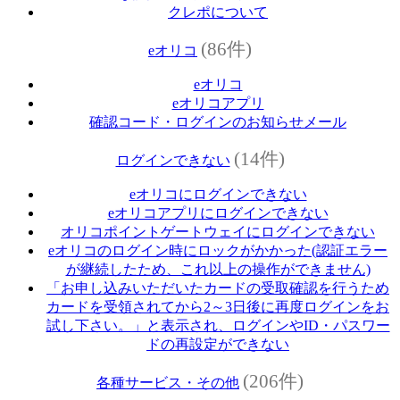
クレポについて
(86件)
eオリコ
eオリコ
eオリコアプリ
確認コード・ログインのお知らせメール
(14件)
ログインできない
eオリコにログインできない
eオリコアプリにログインできない
オリコポイントゲートウェイにログインできない
eオリコのログイン時にロックがかかった(認証エラー
が継続したため、これ以上の操作ができません)
「お申し込みいただいたカードの受取確認を行うため
カードを受領されてから2～3日後に再度ログインをお
試し下さい。」と表示され、ログインやID・パスワー
ドの再設定ができない
(206件)
各種サービス・その他