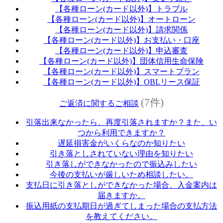
【各種ローン(カード以外)】トラブル
【各種ローン(カード以外)】オートローン
【各種ローン(カード以外)】請求関係
【各種ローン(カード以外)】お支払い・口座
【各種ローン(カード以外)】申込審査
【各種ローン(カード以外)】団体信用生命保険
【各種ローン(カード以外)】スマートプラン
【各種ローン(カード以外)】OBLリース保証
(7件)
ご返済に関するご相談
引落出来なかったら、再度引落されますか？また、い
つから利用できますか？
遅延損害金がいくらなのか知りたい
引き落としされていない理由を知りたい
引き落しができなかったので振込みしたい
今後の支払いが厳しいため相談したい。
支払日に引き落としができなかった場合、入金案内は
届きますか。
振込用紙の支払期日が過ぎてしまった場合の支払方法
を教えてください。