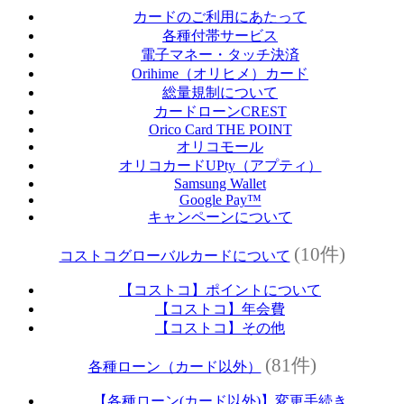
カードのご利用にあたって
各種付帯サービス
電子マネー・タッチ決済
Orihime（オリヒメ）カード
総量規制について
カードローンCREST
Orico Card THE POINT
オリコモール
オリコカードUPty（アプティ）
Samsung Wallet
Google Pay™
キャンペーンについて
(10件)
コストコグローバルカードについて
【コストコ】ポイントについて
【コストコ】年会費
【コストコ】その他
(81件)
各種ローン（カード以外）
【各種ローン(カード以外)】変更手続き