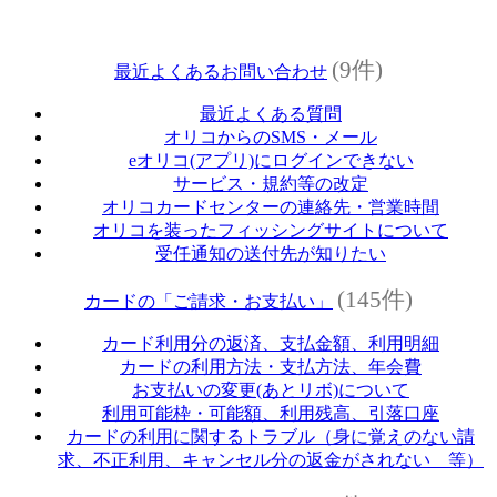
(9件)
最近よくあるお問い合わせ
最近よくある質問
オリコからのSMS・メール
eオリコ(アプリ)にログインできない
サービス・規約等の改定
オリコカードセンターの連絡先・営業時間
オリコを装ったフィッシングサイトについて
受任通知の送付先が知りたい
(145件)
カードの「ご請求・お支払い」
カード利用分の返済、支払金額、利用明細
カードの利用方法・支払方法、年会費
お支払いの変更(あとリボ)について
利用可能枠・可能額、利用残高、引落口座
カードの利用に関するトラブル（身に覚えのない請
求、不正利用、キャンセル分の返金がされない 等）