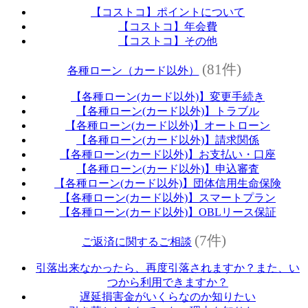
【コストコ】ポイントについて
【コストコ】年会費
【コストコ】その他
(81件)
各種ローン（カード以外）
【各種ローン(カード以外)】変更手続き
【各種ローン(カード以外)】トラブル
【各種ローン(カード以外)】オートローン
【各種ローン(カード以外)】請求関係
【各種ローン(カード以外)】お支払い・口座
【各種ローン(カード以外)】申込審査
【各種ローン(カード以外)】団体信用生命保険
【各種ローン(カード以外)】スマートプラン
【各種ローン(カード以外)】OBLリース保証
(7件)
ご返済に関するご相談
引落出来なかったら、再度引落されますか？また、い
つから利用できますか？
遅延損害金がいくらなのか知りたい