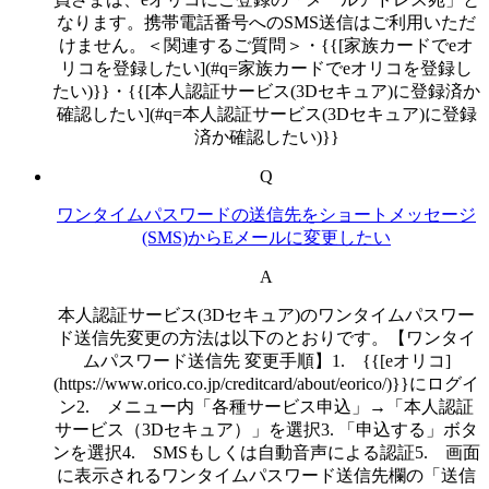
なります。携帯電話番号へのSMS送信はご利用いただ
けません。＜関連するご質問＞・{{[家族カードでeオ
リコを登録したい](#q=家族カードでeオリコを登録し
たい)}}・{{[本人認証サービス(3Dセキュア)に登録済か
確認したい](#q=本人認証サービス(3Dセキュア)に登録
済か確認したい)}}
Q
ワンタイムパスワードの送信先をショートメッセージ
(SMS)からEメールに変更したい
A
本人認証サービス(3Dセキュア)のワンタイムパスワー
ド送信先変更の方法は以下のとおりです。【ワンタイ
ムパスワード送信先 変更手順】1. {{[eオリコ]
(https://www.orico.co.jp/creditcard/about/eorico/)}}にログイ
ン2. メニュー内「各種サービス申込」→「本人認証
サービス（3Dセキュア）」を選択3. 「申込する」ボタ
ンを選択4. SMSもしくは自動音声による認証5. 画面
に表示されるワンタイムパスワード送信先欄の「送信