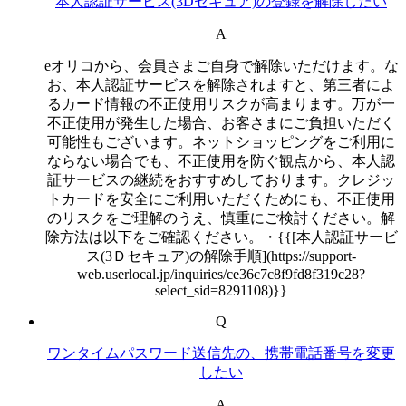
本人認証サービス(3Dセキュア)の登録を解除したい
A
eオリコから、会員さまご自身で解除いただけます。な
お、本人認証サービスを解除されますと、第三者によ
るカード情報の不正使用リスクが高まります。万が一
不正使用が発生した場合、お客さまにご負担いただく
可能性もございます。ネットショッピングをご利用に
ならない場合でも、不正使用を防ぐ観点から、本人認
証サービスの継続をおすすめしております。クレジッ
トカードを安全にご利用いただくためにも、不正使用
のリスクをご理解のうえ、慎重にご検討ください。解
除方法は以下をご確認ください。・{{[本人認証サービ
ス(3Ｄセキュア)の解除手順](https://support-
web.userlocal.jp/inquiries/ce36c7c8f9fd8f319c28?
select_sid=8291108)}}
Q
ワンタイムパスワード送信先の、携帯電話番号を変更
したい
A