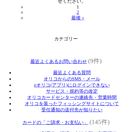
せください。
1
2
最後 »
カテゴリー
(9件)
最近よくあるお問い合わせ
最近よくある質問
オリコからのSMS・メール
eオリコ(アプリ)にログインできない
サービス・規約等の改定
オリコカードセンターの連絡先・営業時間
オリコを装ったフィッシングサイトについて
受任通知の送付先が知りたい
(145件)
カードの「ご請求・お支払い」