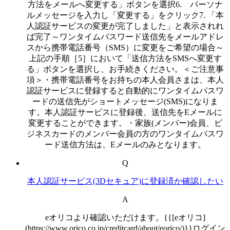
方法をメールへ変更する」ボタンを選択6. パーソナ
ルメッセージを入力し「変更する」をクリック7. 「本
人認証サービスの変更が完了しました」と表示されれ
ば完了～ワンタイムパスワード送信先をメールアドレ
スから携帯電話番号（SMS）に変更をご希望の場合～
上記の手順［5］において「送信方法をSMSへ変更す
る」ボタンを選択し、お手続きください。＜ご注意事
項＞・携帯電話番号をお持ちの本人会員さまは、本人
認証サービスに登録すると自動的にワンタイムパスワ
ードの送信先がショートメッセージ(SMS)になりま
す。本人認証サービスに登録後、送信先をEメールに
変更することができます。・家族(メンバー)会員、ビ
ジネスカードのメンバー会員の方のワンタイムパスワ
ード送信方法は、Eメールのみとなります。
Q
本人認証サービス(3Dセキュア)に登録済か確認したい
A
eオリコより確認いただけます。{{[eオリコ]
(https://www.orico.co.jp/creditcard/about/eorico/)}}ログイン