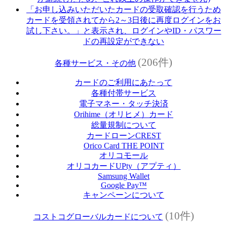
「お申し込みいただいたカードの受取確認を行うため
カードを受領されてから2～3日後に再度ログインをお
試し下さい。」と表示され、ログインやID・パスワー
ドの再設定ができない
(206件)
各種サービス・その他
カードのご利用にあたって
各種付帯サービス
電子マネー・タッチ決済
Orihime（オリヒメ）カード
総量規制について
カードローンCREST
Orico Card THE POINT
オリコモール
オリコカードUPty（アプティ）
Samsung Wallet
Google Pay™
キャンペーンについて
(10件)
コストコグローバルカードについて