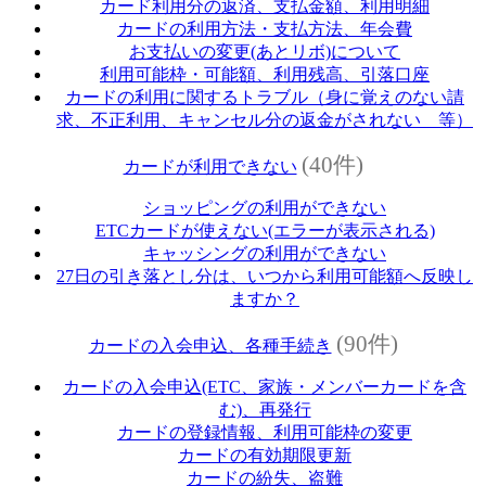
カード利用分の返済、支払金額、利用明細
カードの利用方法・支払方法、年会費
お支払いの変更(あとリボ)について
利用可能枠・可能額、利用残高、引落口座
カードの利用に関するトラブル（身に覚えのない請
求、不正利用、キャンセル分の返金がされない 等）
(40件)
カードが利用できない
ショッピングの利用ができない
ETCカードが使えない(エラーが表示される)
キャッシングの利用ができない
27日の引き落とし分は、いつから利用可能額へ反映し
ますか？
(90件)
カードの入会申込、各種手続き
カードの入会申込(ETC、家族・メンバーカードを含
む)、再発行
カードの登録情報、利用可能枠の変更
カードの有効期限更新
カードの紛失、盗難