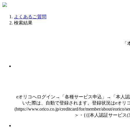
よくあるご質問
検索結果
「
eオリコへログイン→「各種サービス申込」→「本人認
いた際は、自動で登録されます。登録状況はeオリコ
(https://www.orico.co.jp/creditcard/for/member/abou
＞・{{[本人認証サービス(