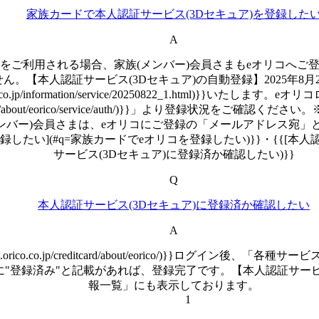
家族カードで本人認証サービス(3Dセキュア)を登録した
A
ア)をご利用される場合、家族(メンバー)会員さまもeオリコへ
ん。【本人認証サービス(3Dセキュア)の自動登録】2025年8
co.co.jp/information/service/20250822_1.html
card/for/member/about/eorico/service/auth/)}
ンバー)会員さまは、eオリコにご登録の「メールアドレス宛」
たい](#q=家族カードでeオリコを登録したい)}}・{{[本人
サービス(3Dセキュア)に登録済か確認したい)}}
Q
本人認証サービス(3Dセキュア)に登録済か確認したい
A
orico.co.jp/creditcard/about/eorico/)}}ログ
に"登録済み"と記載があれば、登録完了です。【本人認証サー
報一覧」にも表示しております。
1