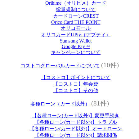
Orihime（オリヒメ）カード
総量規制について
カードローンCREST
Orico Card THE POINT
オリコモール
オリコカードUPty（アプティ）
Samsung Wallet
Google Pay™
キャンペーンについて
(10件)
コストコグローバルカードについて
【コストコ】ポイントについて
【コストコ】年会費
【コストコ】その他
(81件)
各種ローン（カード以外）
【各種ローン(カード以外)】変更手続き
【各種ローン(カード以外)】トラブル
【各種ローン(カード以外)】オートローン
【各種ローン(カード以外)】請求関係