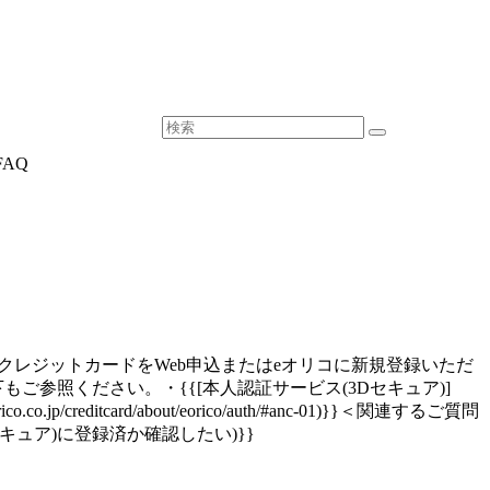
AQ
クレジットカードをWeb申込またはeオリコに新規登録いただ
参照ください。・{{[本人認証サービス(3Dセキュア)]
ico.co.jp/creditcard/about/eorico/auth/#anc-01)}}＜関連するご質問
セキュア)に登録済か確認したい)}}