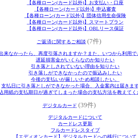
【各種ローン(カード以外)】お支払い・口座
【各種ローン(カード以外)】申込審査
【各種ローン(カード以外)】団体信用生命保険
【各種ローン(カード以外)】スマートプラン
【各種ローン(カード以外)】OBLリース保証
(7件)
ご返済に関するご相談
出来なかったら、再度引落されますか？また、いつから利用で
遅延損害金がいくらなのか知りたい
引き落としされていない理由を知りたい
引き落しができなかったので振込みしたい
今後の支払いが厳しいため相談したい。
支払日に引き落としができなかった場合、入金案内は届きま
込用紙の支払期日が過ぎてしまった場合の支払方法を教えてく
(39件)
デジタルカード
デジタルカードについて
カードレス更新
フルカードレスタイプ
【エディオンカード】デジタルカードへの移行について