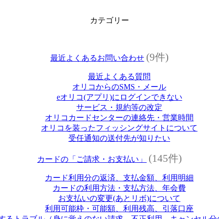
カテゴリー
(9件)
最近よくあるお問い合わせ
最近よくある質問
オリコからのSMS・メール
eオリコ(アプリ)にログインできない
サービス・規約等の改定
オリコカードセンターの連絡先・営業時間
オリコを装ったフィッシングサイトについて
受任通知の送付先が知りたい
(145件)
カードの「ご請求・お支払い」
カード利用分の返済、支払金額、利用明細
カードの利用方法・支払方法、年会費
お支払いの変更(あとリボ)について
利用可能枠・可能額、利用残高、引落口座
するトラブル（身に覚えのない請求、不正利用、キャンセル分