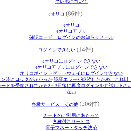
クレポについて
(86件)
eオリコ
eオリコ
eオリコアプリ
確認コード・ログインのお知らせメール
(14件)
ログインできない
eオリコにログインできない
eオリコアプリにログインできない
オリコポイントゲートウェイにログインできない
イン時にロックがかかった(認証エラーが継続したため、これ以
ードを受領されてから2～3日後に再度ログインをお試し下さい
ない
(206件)
各種サービス・その他
カードのご利用にあたって
各種付帯サービス
電子マネー・タッチ決済