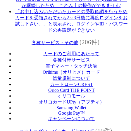
が継続したため、これ以上の操作ができません)
「お申し込みいただいたカードの受取確認を行うため
カードを受領されてから2～3日後に再度ログインをお
試し下さい。」と表示され、ログインやID・パスワー
ドの再設定ができない
(206件)
各種サービス・その他
カードのご利用にあたって
各種付帯サービス
電子マネー・タッチ決済
Orihime（オリヒメ）カード
総量規制について
カードローンCREST
Orico Card THE POINT
オリコモール
オリコカードUPty（アプティ）
Samsung Wallet
Google Pay™
キャンペーンについて
(10件)