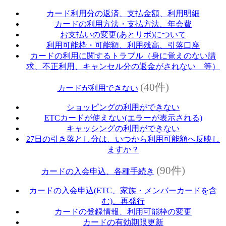
カード利用分の返済、支払金額、利用明細
カードの利用方法・支払方法、年会費
お支払いの変更(あとリボ)について
利用可能枠・可能額、利用残高、引落口座
カードの利用に関するトラブル（身に覚えのない請
求、不正利用、キャンセル分の返金がされない 等）
(40件)
カードが利用できない
ショッピングの利用ができない
ETCカードが使えない(エラーが表示される)
キャッシングの利用ができない
27日の引き落とし分は、いつから利用可能額へ反映し
ますか？
(90件)
カードの入会申込、各種手続き
カードの入会申込(ETC、家族・メンバーカードを含
む)、再発行
カードの登録情報、利用可能枠の変更
カードの有効期限更新