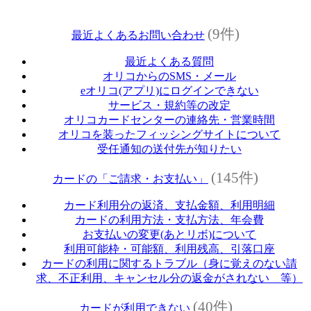
(9件)
最近よくあるお問い合わせ
最近よくある質問
オリコからのSMS・メール
eオリコ(アプリ)にログインできない
サービス・規約等の改定
オリコカードセンターの連絡先・営業時間
オリコを装ったフィッシングサイトについて
受任通知の送付先が知りたい
(145件)
カードの「ご請求・お支払い」
カード利用分の返済、支払金額、利用明細
カードの利用方法・支払方法、年会費
お支払いの変更(あとリボ)について
利用可能枠・可能額、利用残高、引落口座
カードの利用に関するトラブル（身に覚えのない請
求、不正利用、キャンセル分の返金がされない 等）
(40件)
カードが利用できない