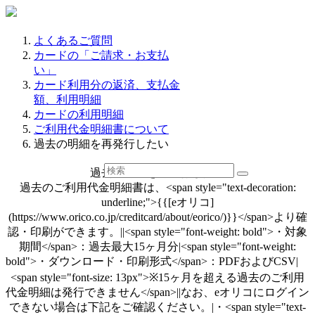
よくあるご質問
カードの「ご請求・お支払
い」
カード利用分の返済、支払金
額、利用明細
カードの利用明細
ご利用代金明細書について
過去の明細を再発行したい
過去の明細を再発行したい
過去のご利用代金明細書は、<span style="text-decoration:
underline;">{{[eオリコ]
(https://www.orico.co.jp/creditcard/about/eorico/)}}</span>より確
認・印刷ができます。||<span style="font-weight: bold">・対象
期間</span>：過去最大15ヶ月分|<span style="font-weight:
bold">・ダウンロード・印刷形式</span>：PDFおよびCSV|
<span style="font-size: 13px">※15ヶ月を超える過去のご利用
代金明細は発行できません</span>||なお、eオリコにログイン
できない場合は下記をご確認ください。|・<span style="text-