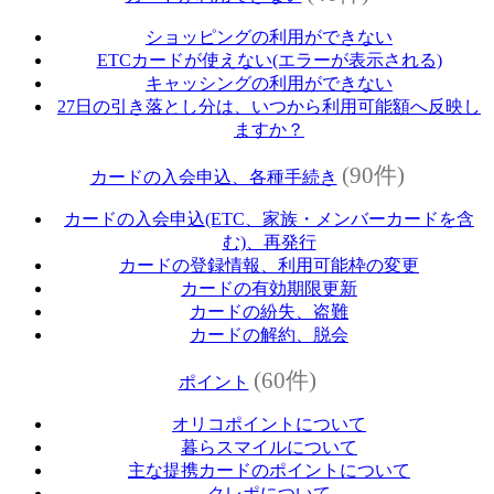
ショッピングの利用ができない
ETCカードが使えない(エラーが表示される)
キャッシングの利用ができない
27日の引き落とし分は、いつから利用可能額へ反映し
ますか？
(90件)
カードの入会申込、各種手続き
カードの入会申込(ETC、家族・メンバーカードを含
む)、再発行
カードの登録情報、利用可能枠の変更
カードの有効期限更新
カードの紛失、盗難
カードの解約、脱会
(60件)
ポイント
オリコポイントについて
暮らスマイルについて
主な提携カードのポイントについて
クレポについて