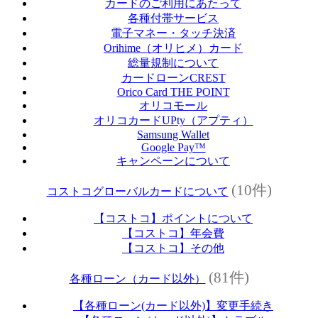
カードのご利用にあたって
各種付帯サービス
電子マネー・タッチ決済
Orihime（オリヒメ）カード
総量規制について
カードローンCREST
Orico Card THE POINT
オリコモール
オリコカードUPty（アプティ）
Samsung Wallet
Google Pay™
キャンペーンについて
(10件)
コストコグローバルカードについて
【コストコ】ポイントについて
【コストコ】年会費
【コストコ】その他
(81件)
各種ローン（カード以外）
【各種ローン(カード以外)】変更手続き