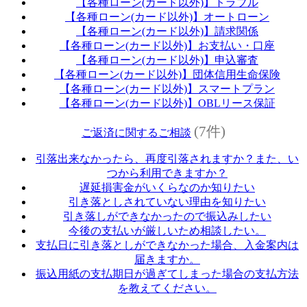
【各種ローン(カード以外)】トラブル
【各種ローン(カード以外)】オートローン
【各種ローン(カード以外)】請求関係
【各種ローン(カード以外)】お支払い・口座
【各種ローン(カード以外)】申込審査
【各種ローン(カード以外)】団体信用生命保険
【各種ローン(カード以外)】スマートプラン
【各種ローン(カード以外)】OBLリース保証
(7件)
ご返済に関するご相談
引落出来なかったら、再度引落されますか？また、い
つから利用できますか？
遅延損害金がいくらなのか知りたい
引き落としされていない理由を知りたい
引き落しができなかったので振込みしたい
今後の支払いが厳しいため相談したい。
支払日に引き落としができなかった場合、入金案内は
届きますか。
振込用紙の支払期日が過ぎてしまった場合の支払方法
を教えてください。