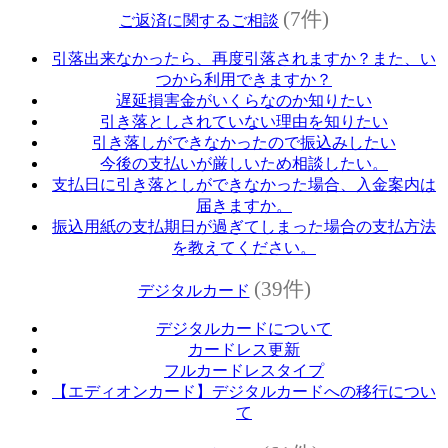
(7件)
ご返済に関するご相談
引落出来なかったら、再度引落されますか？また、い
つから利用できますか？
遅延損害金がいくらなのか知りたい
引き落としされていない理由を知りたい
引き落しができなかったので振込みしたい
今後の支払いが厳しいため相談したい。
支払日に引き落としができなかった場合、入金案内は
届きますか。
振込用紙の支払期日が過ぎてしまった場合の支払方法
を教えてください。
(39件)
デジタルカード
デジタルカードについて
カードレス更新
フルカードレスタイプ
【エディオンカード】デジタルカードへの移行につい
て