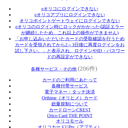
eオリコにログインできない
eオリコアプリにログインできない
オリコポイントゲートウェイにログインできない
eオリコのログイン時にロックがかかった(認証エラー
が継続したため、これ以上の操作ができません)
「お申し込みいただいたカードの受取確認を行うため
カードを受領されてから2～3日後に再度ログインをお
試し下さい。」と表示され、ログインやID・パスワー
ドの再設定ができない
(206件)
各種サービス・その他
カードのご利用にあたって
各種付帯サービス
電子マネー・タッチ決済
Orihime（オリヒメ）カード
総量規制について
カードローンCREST
Orico Card THE POINT
オリコモール
オリコカードUPty（アプティ）