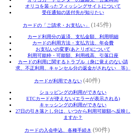
オリコを装ったフィッシングサイトについて
受任通知の送付先が知りたい
(145件)
カードの「ご請求・お支払い」
カード利用分の返済、支払金額、利用明細
カードの利用方法・支払方法、年会費
お支払いの変更(あとリボ)について
利用可能枠・可能額、利用残高、引落口座
カードの利用に関するトラブル（身に覚えのない請
求、不正利用、キャンセル分の返金がされない 等）
(40件)
カードが利用できない
ショッピングの利用ができない
ETCカードが使えない(エラーが表示される)
キャッシングの利用ができない
27日の引き落とし分は、いつから利用可能額へ反映し
ますか？
(90件)
カードの入会申込、各種手続き