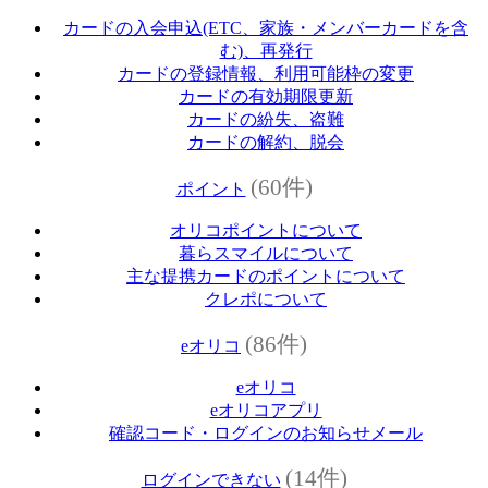
カードの入会申込(ETC、家族・メンバーカードを含
む)、再発行
カードの登録情報、利用可能枠の変更
カードの有効期限更新
カードの紛失、盗難
カードの解約、脱会
(60件)
ポイント
オリコポイントについて
暮らスマイルについて
主な提携カードのポイントについて
クレポについて
(86件)
eオリコ
eオリコ
eオリコアプリ
確認コード・ログインのお知らせメール
(14件)
ログインできない