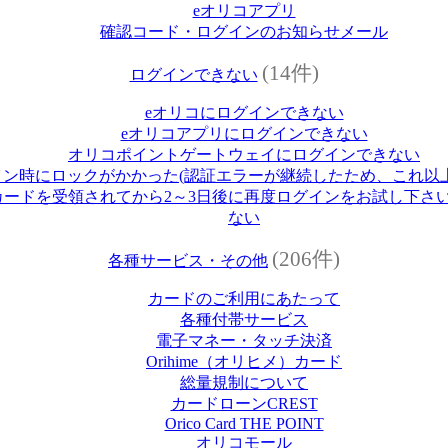
eオリコアプリ
確認コード・ログインのお知らせメール
(14件)
ログインできない
eオリコにログインできない
eオリコアプリにログインできない
オリコポイントゲートウェイにログインできない
イン時にロックがかかった(認証エラーが継続したため、これ以
ードを受領されてから2～3日後に再度ログインをお試し下さい
ない
(206件)
各種サービス・その他
カードのご利用にあたって
各種付帯サービス
電子マネー・タッチ決済
Orihime（オリヒメ）カード
総量規制について
カードローンCREST
Orico Card THE POINT
オリコモール