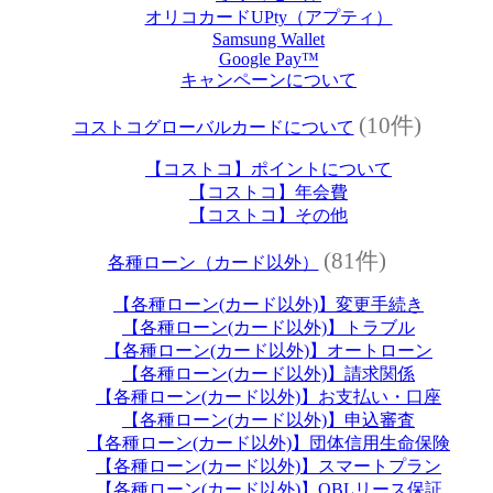
オリコカードUPty（アプティ）
Samsung Wallet
Google Pay™
キャンペーンについて
(10件)
コストコグローバルカードについて
【コストコ】ポイントについて
【コストコ】年会費
【コストコ】その他
(81件)
各種ローン（カード以外）
【各種ローン(カード以外)】変更手続き
【各種ローン(カード以外)】トラブル
【各種ローン(カード以外)】オートローン
【各種ローン(カード以外)】請求関係
【各種ローン(カード以外)】お支払い・口座
【各種ローン(カード以外)】申込審査
【各種ローン(カード以外)】団体信用生命保険
【各種ローン(カード以外)】スマートプラン
【各種ローン(カード以外)】OBLリース保証