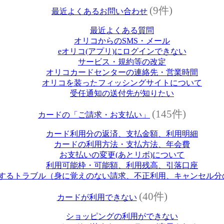
(9件)
最近よくあるお問い合わせ
最近よくある質問
オリコからのSMS・メール
eオリコ(アプリ)にログインできない
サービス・規約等の改定
オリコカードセンターの連絡先・営業時間
オリコを装ったフィッシングサイトについて
受任通知の送付先が知りたい
(145件)
カードの「ご請求・お支払い」
カード利用分の返済、支払金額、利用明細
カードの利用方法・支払方法、年会費
お支払いの変更(あとリボ)について
利用可能枠・可能額、利用残高、引落口座
するトラブル（身に覚えのない請求、不正利用、キャンセル分
(40件)
カードが利用できない
ショッピングの利用ができない