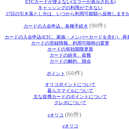
ETCカードが使えない(エラーが表示される)
キャッシングの利用ができない
27日の引き落とし分は、いつから利用可能額へ反映します
(90件)
カードの入会申込、各種手続き
カードの入会申込(ETC、家族・メンバーカードを含む)、再
カードの登録情報、利用可能枠の変更
カードの有効期限更新
カードの紛失、盗難
カードの解約、脱会
(60件)
ポイント
オリコポイントについて
暮らスマイルについて
主な提携カードのポイントについて
クレポについて
(86件)
eオリコ
eオリコ