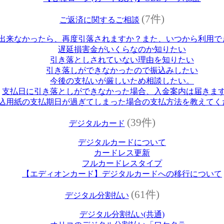
(7件)
ご返済に関するご相談
出来なかったら、再度引落されますか？また、いつから利用で
遅延損害金がいくらなのか知りたい
引き落としされていない理由を知りたい
引き落しができなかったので振込みしたい
今後の支払いが厳しいため相談したい。
支払日に引き落としができなかった場合、入金案内は届きま
込用紙の支払期日が過ぎてしまった場合の支払方法を教えてく
(39件)
デジタルカード
デジタルカードについて
カードレス更新
フルカードレスタイプ
【エディオンカード】デジタルカードへの移行について
(61件)
デジタル分割払い
デジタル分割払い(共通)