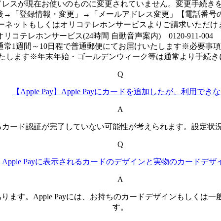
レスが現在お使いのものに変更されていません。変更手続きをお
d/about/eorico/)}}ログイン後→「登録情報・変更」→「メールア
ネットもしくはオリコテレホンサービスよりご請求いただけます
basic03_b.html)}}●オリコテレホンサービス(24時間 自動音声案内) 012
は、通常1週間～10日程で普通郵便にてお届けいたします※必要
たします※年末年始・ゴールデンウィーク等は通常より手続き
Q
【Apple Pay】Apple Payにカードを追加したが、利用でき
A
るカード認証が完了していない可能性が考えられます。設定状
Q
Pay】Apple Payに表示されるカードのデザインと実物のカード
A
ます。Apple Payには、お持ちのカードデザインもしくは
す。