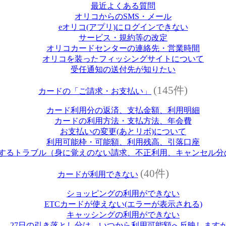
最近よくある質問
オリコからのSMS・メール
eオリコ(アプリ)にログインできない
サービス・規約等の改定
オリコカードセンターの連絡先・営業時間
オリコを装ったフィッシングサイトについて
受任通知の送付先が知りたい
(145件)
カードの「ご請求・お支払い」
カード利用分の返済、支払金額、利用明細
カードの利用方法・支払方法、年会費
お支払いの変更(あとリボ)について
利用可能枠・可能額、利用残高、引落口座
するトラブル（身に覚えのない請求、不正利用、キャンセル分
(40件)
カードが利用できない
ショッピングの利用ができない
ETCカードが使えない(エラーが表示される)
キャッシングの利用ができない
27日の引き落とし分は、いつから利用可能額へ反映します