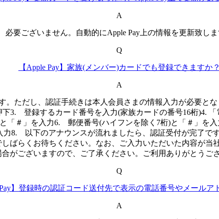
A
必要ございません。自動的にApple Pay上の情報を更新致し
Q
【Apple Pay】家族(メンバー)カードでも登録できますか
A
ます。ただし、認証手続きは本人会員さまの情報入力が必要となります。
下3. 登録するカード番号を入力(家族カードの番号16桁)4.
と「＃」を入力6. 郵便番号(ハイフンを除く7桁)と「＃」を入
＃」を入力8. 以下のアナウンスが流れましたら、認証受付が完了で
完了までしばらくお待ちください。なお、ご入力いただいた内容が
場合がございますので、ご了承ください。ご利用ありがとうご
Q
le Pay】登録時の認証コード送付先で表示の電話番号やメール
A