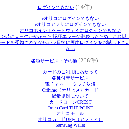
(14件)
ログインできない
eオリコにログインできない
eオリコアプリにログインできない
オリコポイントゲートウェイにログインできない
イン時にロックがかかった(認証エラーが継続したため、これ以
ードを受領されてから2～3日後に再度ログインをお試し下さい
ない
(206件)
各種サービス・その他
カードのご利用にあたって
各種付帯サービス
電子マネー・タッチ決済
Orihime（オリヒメ）カード
総量規制について
カードローンCREST
Orico Card THE POINT
オリコモール
オリコカードUPty（アプティ）
Samsung Wallet