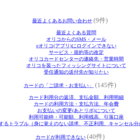
(9件)
最近よくあるお問い合わせ
最近よくある質問
オリコからのSMS・メール
eオリコ(アプリ)にログインできない
サービス・規約等の改定
オリコカードセンターの連絡先・営業時間
オリコを装ったフィッシングサイトについて
受任通知の送付先が知りたい
(145件)
カードの「ご請求・お支払い」
カード利用分の返済、支払金額、利用明細
カードの利用方法・支払方法、年会費
お支払いの変更(あとリボ)について
利用可能枠・可能額、利用残高、引落口座
するトラブル（身に覚えのない請求、不正利用、キャンセル分
(40件)
カードが利用できない