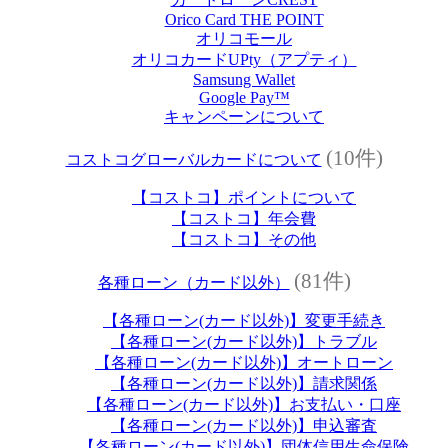
Orico Card THE POINT
オリコモール
オリコカードUPty（アプティ）
Samsung Wallet
Google Pay™
キャンペーンについて
(10件)
コストコグローバルカードについて
【コストコ】ポイントについて
【コストコ】年会費
【コストコ】その他
(81件)
各種ローン（カード以外）
【各種ローン(カード以外)】変更手続き
【各種ローン(カード以外)】トラブル
【各種ローン(カード以外)】オートローン
【各種ローン(カード以外)】請求関係
【各種ローン(カード以外)】お支払い・口座
【各種ローン(カード以外)】申込審査
【各種ローン(カード以外)】団体信用生命保険