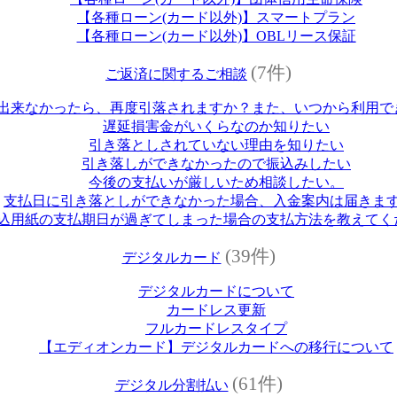
【各種ローン(カード以外)】スマートプラン
【各種ローン(カード以外)】OBLリース保証
(7件)
ご返済に関するご相談
出来なかったら、再度引落されますか？また、いつから利用で
遅延損害金がいくらなのか知りたい
引き落としされていない理由を知りたい
引き落しができなかったので振込みしたい
今後の支払いが厳しいため相談したい。
支払日に引き落としができなかった場合、入金案内は届きま
込用紙の支払期日が過ぎてしまった場合の支払方法を教えてく
(39件)
デジタルカード
デジタルカードについて
カードレス更新
フルカードレスタイプ
【エディオンカード】デジタルカードへの移行について
(61件)
デジタル分割払い