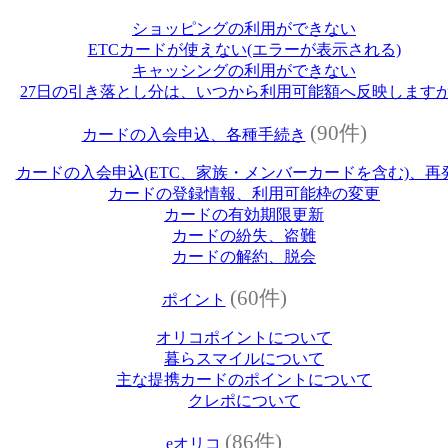
ショッピングの利用ができない
ETCカードが使えない(エラーが表示される)
キャッシングの利用ができない
27日の引き落とし分は、いつから利用可能額へ反映します
(90件)
カードの入会申込、各種手続き
カードの入会申込(ETC、家族・メンバーカードを含む)、再
カードの登録情報、利用可能枠の変更
カードの有効期限更新
カードの紛失、盗難
カードの解約、脱会
(60件)
ポイント
オリコポイントについて
暮らスマイルについて
主な提携カードのポイントについて
クレポについて
(86件)
eオリコ