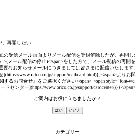
が、再開したい
mailの受信メール画面よりメール配信を登録解除したが、再開し
-size: 13px">(メール配信の停止)</span>をした方で、メ
メールにつきましては皆さまに配信いたします。|||<span style="
せ](https://www.orico.co.jp/support/mail/card.html)}}</s
い</span>||<span style="font-weight: bold;">●
カードセンター](https://www.orico.co.jp/support/cardcenter/)
ご案内はお役に立ちましたか？
はい
いいえ
カテゴリー