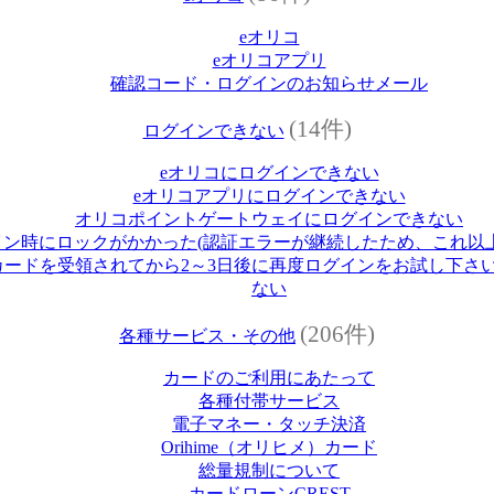
eオリコ
eオリコアプリ
確認コード・ログインのお知らせメール
(14件)
ログインできない
eオリコにログインできない
eオリコアプリにログインできない
オリコポイントゲートウェイにログインできない
イン時にロックがかかった(認証エラーが継続したため、これ以
ードを受領されてから2～3日後に再度ログインをお試し下さい
ない
(206件)
各種サービス・その他
カードのご利用にあたって
各種付帯サービス
電子マネー・タッチ決済
Orihime（オリヒメ）カード
総量規制について
カードローンCREST