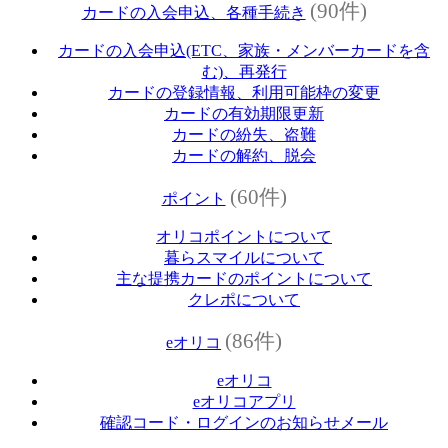
(90件)
カードの入会申込、各種手続き
カードの入会申込(ETC、家族・メンバーカードを含
む)、再発行
カードの登録情報、利用可能枠の変更
カードの有効期限更新
カードの紛失、盗難
カードの解約、脱会
(60件)
ポイント
オリコポイントについて
暮らスマイルについて
主な提携カードのポイントについて
クレポについて
(86件)
eオリコ
eオリコ
eオリコアプリ
確認コード・ログインのお知らせメール