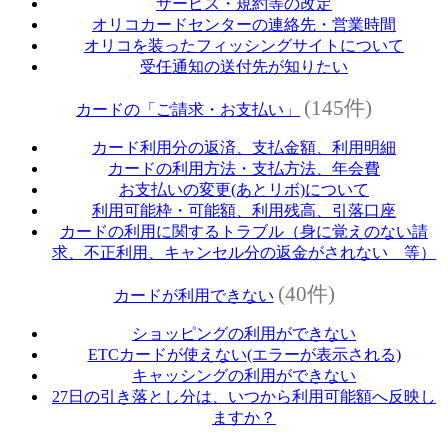
サービス・規約等の改定
オリコカードセンターの連絡先・営業時間
オリコを装ったフィッシングサイトについて
受任通知の送付先が知りたい
(145件)
カードの「ご請求・お支払い」
カード利用分の返済、支払金額、利用明細
カードの利用方法・支払方法、年会費
お支払いの変更(あとリボ)について
利用可能枠・可能額、利用残高、引落口座
カードの利用に関するトラブル（身に覚えのない請
求、不正利用、キャンセル分の返金がされない 等）
(40件)
カードが利用できない
ショッピングの利用ができない
ETCカードが使えない(エラーが表示される)
キャッシングの利用ができない
27日の引き落とし分は、いつから利用可能額へ反映し
ますか？