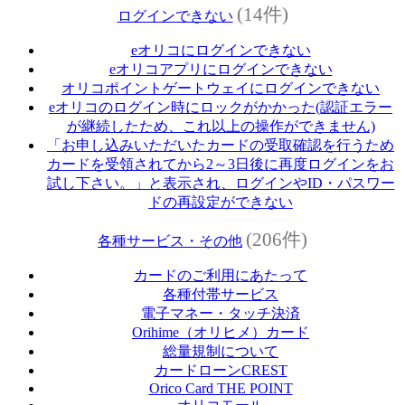
(14件)
ログインできない
eオリコにログインできない
eオリコアプリにログインできない
オリコポイントゲートウェイにログインできない
eオリコのログイン時にロックがかかった(認証エラー
が継続したため、これ以上の操作ができません)
「お申し込みいただいたカードの受取確認を行うため
カードを受領されてから2～3日後に再度ログインをお
試し下さい。」と表示され、ログインやID・パスワー
ドの再設定ができない
(206件)
各種サービス・その他
カードのご利用にあたって
各種付帯サービス
電子マネー・タッチ決済
Orihime（オリヒメ）カード
総量規制について
カードローンCREST
Orico Card THE POINT