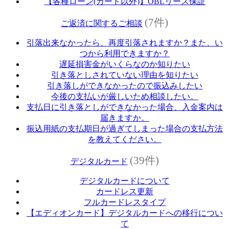
【各種ローン(カード以外)】OBLリース保証
(7件)
ご返済に関するご相談
引落出来なかったら、再度引落されますか？また、い
つから利用できますか？
遅延損害金がいくらなのか知りたい
引き落としされていない理由を知りたい
引き落しができなかったので振込みしたい
今後の支払いが厳しいため相談したい。
支払日に引き落としができなかった場合、入金案内は
届きますか。
振込用紙の支払期日が過ぎてしまった場合の支払方法
を教えてください。
(39件)
デジタルカード
デジタルカードについて
カードレス更新
フルカードレスタイプ
【エディオンカード】デジタルカードへの移行につい
て