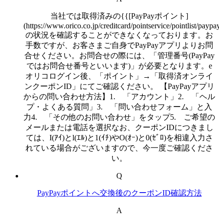
当社では取得済みの{{[PayPayポイント]
(https://www.orico.co.jp/creditcard/pointservice/pointlist/paypa
の状況を確認することができなくなっております。お
手数ですが、お客さまご自身でPayPayアプリよりお問
合せください。お問合せの際には、「管理番号(PayPay
ではお問合せ番号といいます)」が必要となります。e
オリコログイン後、「ポイント」→「取得済オンライ
ンクーポンID」にてご確認ください。 【PayPayアプリ
からの問い合わせ方法】1. 「アカウント」2. 「ヘル
プ・よくある質問」3. 「問い合わせフォーム」と入
力4. 「その他のお問い合わせ」をタップ5. ご希望の
メールまたは電話を選択なお、クーポンIDにつきまし
ては、I(ｱｲ)とl(ｴﾙ)と1(ｲﾁ)やO(ｵｰ)と0(ｾﾞﾛ)を相違入力さ
れている場合がございますので、今一度ご確認くださ
い。
Q
PayPayポイントへ交換後のクーポンID確認方法
A