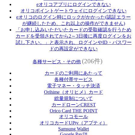
eオリコアプリにログインできない
オリコポイントゲートウェイにログインできない
eオリコのログイン時にロックがかかった(認証エラー
が継続したため、これ以上の操作ができません)
「お申し込みいただいたカードの受取確認を行うため
カードを受領されてから2～3日後に再度ログインをお
試し下さい。」と表示され、ログインやID・パスワー
ドの再設定ができない
(206件)
各種サービス・その他
カードのご利用にあたって
各種付帯サービス
電子マネー・タッチ決済
Orihime（オリヒメ）カード
総量規制について
カードローンCREST
Orico Card THE POINT
オリコモール
オリコカードUPty（アプティ）
Samsung Wallet
Google Pay™