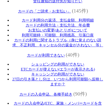
受任通知の送付先が知りたい
(145件)
カードの「ご請求・お支払い」
カード利用分の返済、支払金額、利用明細
カードの利用方法・支払方法、年会費
お支払いの変更(あとリボ)について
利用可能枠・可能額、利用残高、引落口座
カードの利用に関するトラブル（身に覚えのない請
求、不正利用、キャンセル分の返金がされない 等）
(40件)
カードが利用できない
ショッピングの利用ができない
ETCカードが使えない(エラーが表示される)
キャッシングの利用ができない
27日の引き落とし分は、いつから利用可能額へ反映し
ますか？
(90件)
カードの入会申込、各種手続き
カードの入会申込(ETC、家族・メンバーカードを含