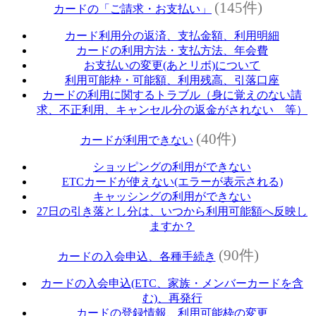
(145件)
カードの「ご請求・お支払い」
カード利用分の返済、支払金額、利用明細
カードの利用方法・支払方法、年会費
お支払いの変更(あとリボ)について
利用可能枠・可能額、利用残高、引落口座
カードの利用に関するトラブル（身に覚えのない請
求、不正利用、キャンセル分の返金がされない 等）
(40件)
カードが利用できない
ショッピングの利用ができない
ETCカードが使えない(エラーが表示される)
キャッシングの利用ができない
27日の引き落とし分は、いつから利用可能額へ反映し
ますか？
(90件)
カードの入会申込、各種手続き
カードの入会申込(ETC、家族・メンバーカードを含
む)、再発行
カードの登録情報、利用可能枠の変更