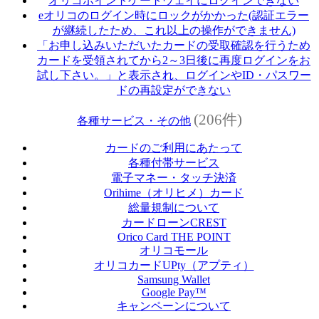
オリコポイントゲートウェイにログインできない
eオリコのログイン時にロックがかかった(認証エラー
が継続したため、これ以上の操作ができません)
「お申し込みいただいたカードの受取確認を行うため
カードを受領されてから2～3日後に再度ログインをお
試し下さい。」と表示され、ログインやID・パスワー
ドの再設定ができない
(206件)
各種サービス・その他
カードのご利用にあたって
各種付帯サービス
電子マネー・タッチ決済
Orihime（オリヒメ）カード
総量規制について
カードローンCREST
Orico Card THE POINT
オリコモール
オリコカードUPty（アプティ）
Samsung Wallet
Google Pay™
キャンペーンについて