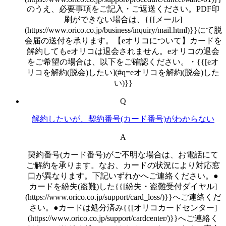
のうえ、必要事項をご記入・ご返送ください。PDF印
刷ができない場合は、{{[メール]
(https://www.orico.co.jp/business/inquiry/mail.html)}}にて脱
会届の送付を承ります。【eオリコについて】カードを
解約してもeオリコは退会されません。eオリコの退会
をご希望の場合は、以下をご確認ください。・{{[eオ
リコを解約(脱会)したい](#q=eオリコを解約(脱会)した
い)}}
Q
解約したいが、契約番号(カード番号)がわからない
A
契約番号(カード番号)がご不明な場合は、お電話にて
ご解約を承ります。なお、カードの状況により対応窓
口が異なります。下記いずれかへご連絡ください。●
カードを紛失(盗難)した{{[紛失・盗難受付ダイヤル]
(https://www.orico.co.jp/support/card_loss/)}}へご連絡くだ
さい。●カードは処分済み{{[オリコカードセンター]
(https://www.orico.co.jp/support/cardcenter/)}}へご連絡く