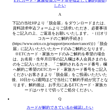
ETCカード・家族会員カード等を指定して解約(脱会)
したい
A
下記の当社HPより「脱会届」をダウンロードまたは、
資料請求申込フォームよりご請求いただき、必要事項
をご記入の上、ご返送をお願いいたします。・{{[オリ
コカードのご解約手続き]
(https://www.orico.co.jp/support/procedure/cancel/)}}「脱会
届」に記入いただいたカードのみご解約となります。
※ETCカード・家族カードのみご解約を希望の場合
は、お名前・生年月日等の記入欄は本人会員さまのも
のをご記入いただき、「ご解約されるカード番号」欄
へ解約ご希望のETCカード・家族カード番号をご記入
くださいお客さまより「脱会届」をご投函いただいた
後、10日から2週間ほどで当社にて解約手続が完了とな
ります。解約後は、お手元にあるETCカード・家族カ
ードはハサミで切ってご処分ください。
Q
カードが解約できているか確認したい