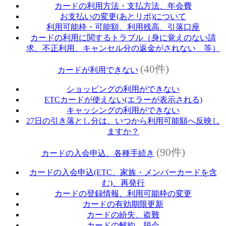
カードの利用方法・支払方法、年会費
お支払いの変更(あとリボ)について
利用可能枠・可能額、利用残高、引落口座
カードの利用に関するトラブル（身に覚えのない請
求、不正利用、キャンセル分の返金がされない 等）
(40件)
カードが利用できない
ショッピングの利用ができない
ETCカードが使えない(エラーが表示される)
キャッシングの利用ができない
27日の引き落とし分は、いつから利用可能額へ反映し
ますか？
(90件)
カードの入会申込、各種手続き
カードの入会申込(ETC、家族・メンバーカードを含
む)、再発行
カードの登録情報、利用可能枠の変更
カードの有効期限更新
カードの紛失、盗難
カードの解約、脱会