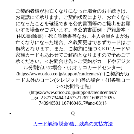
A
ご契約者様がお亡くなりになった場合のお手続きは、
お電話にて承ります。ご契約状況により、お亡くなり
になったことを確認できる公的書面等のご提出をお願
いする場合がございます。※公的書面例：戸籍謄本・
住民票(除票)・死亡診断書等なお、本人会員さまがお
亡くなりになった場合、名義変更はできずカードはご
解約となります。また、ご契約に紐づくETCカードや
家族カードもあわせてご解約となりますので予めご了
承ください。＜お問合せ先＞ご契約がカードやデジタ
ル分割払いの場合・{{[オリコカードセンター]
(https://www.orico.co.jp/support/cardcenter/)}}ご契約がカ
ード以外のローン(クレジット)等の場合・{{[各種ロー
ンのお問合せ先]
(https://www.orico.co.jp/support/creditcenter/?
_ga=2.87773464.1457321267.1698712920-
743946501.1674604617#anc-03)}}
Q
カード解約(脱会)後、残高の支払方法