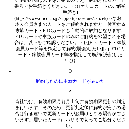
い解約方法は以下をご確認のうえ、解約されるカード
番号でお手続きください。・{{[オリコカードのご解約
手続き]
(https://www.orico.co.jp/support/procedure/cancel/)}}なお、
本人会員さまのカードをご解約されますと、付帯する
家族カード・ETCカードも自動的に解約となります。
ETCカードや家族カードのみのご解約を希望される場
合は、以下をご確認ください。・{{[ETCカード・家族
会員カード等を指定して解約(脱会)したい](#q=ETCカ
ード・家族会員カード等を指定して解約(脱会)した
い)}}
Q
解約したのに更新カードが届いた
A
当社では、有効期限月前月上旬に有効期限更新の判定
を行います。そのため、更新判定後に解約が完了の場
合は行き違いで更新カードがお届けとなる場合がござ
います。届いたカードはハサミで切ってご処分くださ
い。