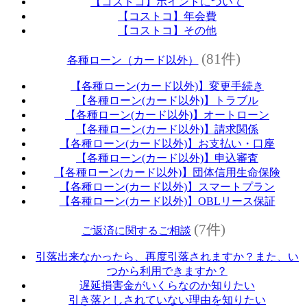
【コストコ】ポイントについて
【コストコ】年会費
【コストコ】その他
(81件)
各種ローン（カード以外）
【各種ローン(カード以外)】変更手続き
【各種ローン(カード以外)】トラブル
【各種ローン(カード以外)】オートローン
【各種ローン(カード以外)】請求関係
【各種ローン(カード以外)】お支払い・口座
【各種ローン(カード以外)】申込審査
【各種ローン(カード以外)】団体信用生命保険
【各種ローン(カード以外)】スマートプラン
【各種ローン(カード以外)】OBLリース保証
(7件)
ご返済に関するご相談
引落出来なかったら、再度引落されますか？また、い
つから利用できますか？
遅延損害金がいくらなのか知りたい
引き落としされていない理由を知りたい