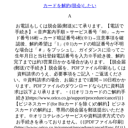
カードを解約(脱会)したい
A
お電話もしくは脱会届(郵送)にて承ります。【電話で
手続き】＜音声案内手順＞サービス番号「80」→カー
ド番号16桁→カード暗証番号4桁(※1)→注意事項を確
認後、解約希望は「1」(※1)カードの暗証番号が不明
な場合は「＃」をプッシュし、ガイダンスに沿ってご
生年月日と当社登録電話番号を入力※手続き後、解約
完了までは約3営業日かかる場合があります。【脱会届
(郵送)で手続き】脱会届を、PDFファイル印刷もしくは
資料請求のうえ、必要事項をご記入・ご返送くださ
い。※資料請求の場合、お届けまで1週間～10日程かか
ります。PDFファイルのダウンロードならびに資料請
求は以下より承ります。・{{[オリコカードのご解約手
続き](https://www.orico.co.jp/support/procedure/cancel/)}}
【ビジネスカード(for Bizカードを除く)の解約】ビジネ
スカードの解約は、専用の脱会届を郵送提出いただき
ます。※オリコテレホンサービスや資料請求方式での
お手続きを承っておりません。{{[PDFファイル印刷]
(https://www.orico.co.jp/support/procedure/cancel/#anc-01)}}