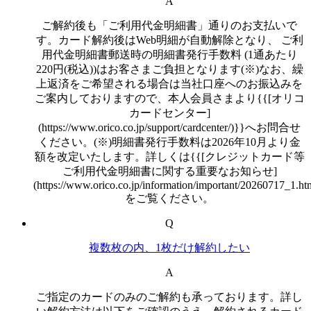
A
ご解約後も「ご利用代金明細書」通りのお支払いで
す。カード解約後はWeb明細が自動解除となり、 ご利
用代金明細書郵送時の明細書発行手数料 (1通あたり
220円(税込))はお客さまご負担となります(※)なお、繰
上返済をご希望される場合は当社口座へのお振込みを
ご案内しておりますので、本人会員さまより{{[オリコ
カードセンター]
(https://www.orico.co.jp/support/cardcenter/)}}へお問合せ
ください。(※)明細書発行手数料は2026年10月より金
額を改定いたします。詳しくは{{[クレジットカード等
ご利用代金明細書に関する重要なお知らせ]
(https://www.orico.co.jp/information/important/20260717_1.ht
をご覧ください。
Q
複数枚の内、1枚だけ解約したい
A
ご指定のカードのみのご解約も承っております。詳し