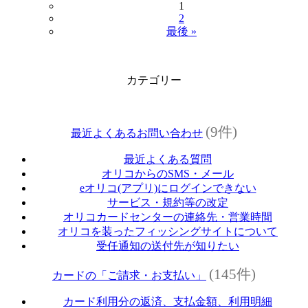
1
2
最後 »
カテゴリー
(9件)
最近よくあるお問い合わせ
最近よくある質問
オリコからのSMS・メール
eオリコ(アプリ)にログインできない
サービス・規約等の改定
オリコカードセンターの連絡先・営業時間
オリコを装ったフィッシングサイトについて
受任通知の送付先が知りたい
(145件)
カードの「ご請求・お支払い」
カード利用分の返済、支払金額、利用明細