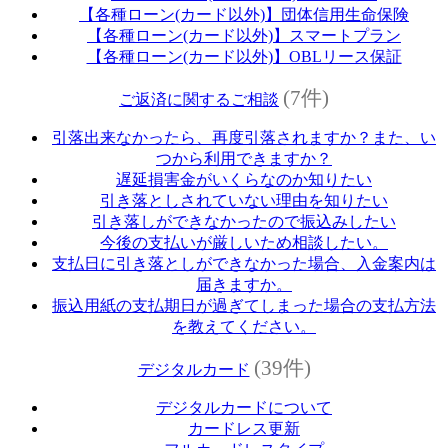
【各種ローン(カード以外)】団体信用生命保険
【各種ローン(カード以外)】スマートプラン
【各種ローン(カード以外)】OBLリース保証
(7件)
ご返済に関するご相談
引落出来なかったら、再度引落されますか？また、い
つから利用できますか？
遅延損害金がいくらなのか知りたい
引き落としされていない理由を知りたい
引き落しができなかったので振込みしたい
今後の支払いが厳しいため相談したい。
支払日に引き落としができなかった場合、入金案内は
届きますか。
振込用紙の支払期日が過ぎてしまった場合の支払方法
を教えてください。
(39件)
デジタルカード
デジタルカードについて
カードレス更新