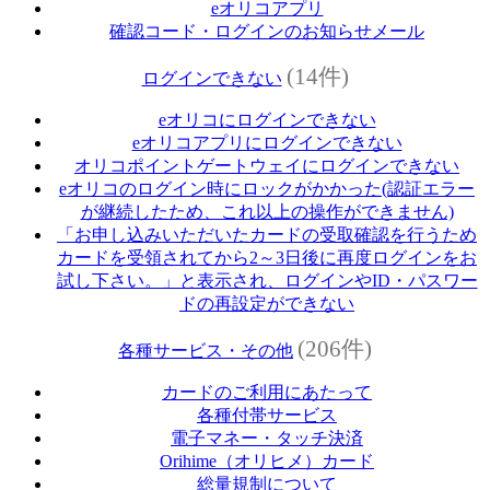
eオリコアプリ
確認コード・ログインのお知らせメール
(14件)
ログインできない
eオリコにログインできない
eオリコアプリにログインできない
オリコポイントゲートウェイにログインできない
eオリコのログイン時にロックがかかった(認証エラー
が継続したため、これ以上の操作ができません)
「お申し込みいただいたカードの受取確認を行うため
カードを受領されてから2～3日後に再度ログインをお
試し下さい。」と表示され、ログインやID・パスワー
ドの再設定ができない
(206件)
各種サービス・その他
カードのご利用にあたって
各種付帯サービス
電子マネー・タッチ決済
Orihime（オリヒメ）カード
総量規制について