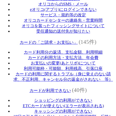
オリコからのSMS・メール
eオリコ(アプリ)にログインできない
サービス・規約等の改定
オリコカードセンターの連絡先・営業時間
オリコを装ったフィッシングサイトについて
受任通知の送付先が知りたい
(145件)
カードの「ご請求・お支払い」
カード利用分の返済、支払金額、利用明細
カードの利用方法・支払方法、年会費
お支払いの変更(あとリボ)について
利用可能枠・可能額、利用残高、引落口座
カードの利用に関するトラブル（身に覚えのない請
求、不正利用、キャンセル分の返金がされない 等）
(40件)
カードが利用できない
ショッピングの利用ができない
ETCカードが使えない(エラーが表示される)
キャッシングの利用ができない