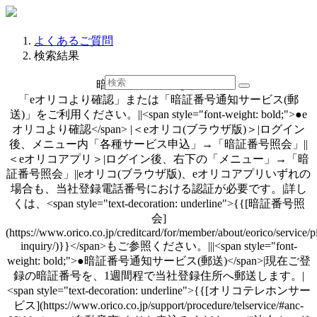
よくあるご質問
検索結果
暗証番号の確認をしたい
「eオリコより確認」または「暗証番号通知サービス(郵
送)」をご利用ください。||<span style="font-weight: bold;">●e
オリコより確認</span> |＜eオリコ(ブラウザ版)＞|ログイン
後、メニュー内「各種サービス申込」→「暗証番号照会」||
＜eオリコアプリ＞|ログイン後、右下の「メニュー」→「暗
証番号照会」||eオリコ(ブラウザ版)、eオリコアプリいずれの
場合も、当社登録電話番号における認証が必要です。|詳し
くは、<span style="text-decoration: underline">{{[暗証番号照
会]
(https://www.orico.co.jp/creditcard/for/member/about/eorico/service/p
inquiry/)}}</span>もご参照ください。|||<span style="font-
weight: bold;">●暗証番号通知サービス(郵送)</span>|現在ご登
録の暗証番号を、1週間程で当社登録住所へ郵送します。|
<span style="text-decoration: underline">{{[オリコテレホンサー
ビス](https://www.orico.co.jp/support/procedure/telservice/#anc-