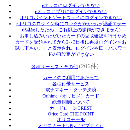
eオリコにログインできない
eオリコアプリにログインできない
オリコポイントゲートウェイにログインできない
eオリコのログイン時にロックがかかった(認証エラー
が継続したため、これ以上の操作ができません)
「お申し込みいただいたカードの受取確認を行うため
カードを受領されてから2～3日後に再度ログインをお
試し下さい。」と表示され、ログインやID・パスワー
ドの再設定ができない
(206件)
各種サービス・その他
カードのご利用にあたって
各種付帯サービス
電子マネー・タッチ決済
Orihime（オリヒメ）カード
総量規制について
カードローンCREST
Orico Card THE POINT
オリコモール
オリコカードUPty（アプティ）