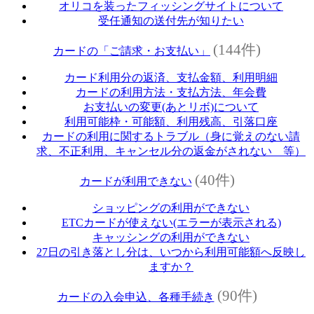
オリコを装ったフィッシングサイトについて
受任通知の送付先が知りたい
(144件)
カードの「ご請求・お支払い」
カード利用分の返済、支払金額、利用明細
カードの利用方法・支払方法、年会費
お支払いの変更(あとリボ)について
利用可能枠・可能額、利用残高、引落口座
カードの利用に関するトラブル（身に覚えのない請
求、不正利用、キャンセル分の返金がされない 等）
(40件)
カードが利用できない
ショッピングの利用ができない
ETCカードが使えない(エラーが表示される)
キャッシングの利用ができない
27日の引き落とし分は、いつから利用可能額へ反映し
ますか？
(90件)
カードの入会申込、各種手続き