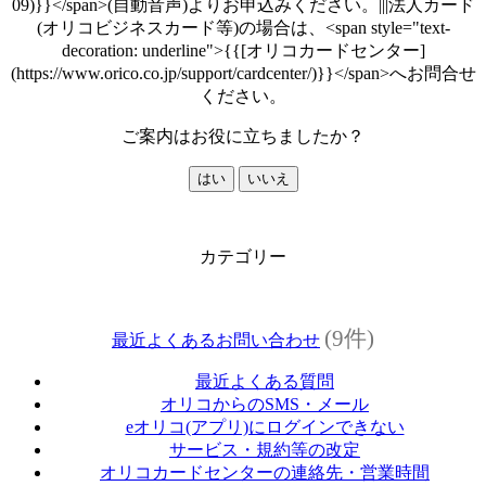
09)}}</span>(自動音声)よりお申込みください。|||法人カード
(オリコビジネスカード等)の場合は、<span style="text-
decoration: underline">{{[オリコカードセンター]
(https://www.orico.co.jp/support/cardcenter/)}}</span>へお問合せ
ください。
ご案内はお役に立ちましたか？
はい
いいえ
カテゴリー
(9件)
最近よくあるお問い合わせ
最近よくある質問
オリコからのSMS・メール
eオリコ(アプリ)にログインできない
サービス・規約等の改定
オリコカードセンターの連絡先・営業時間