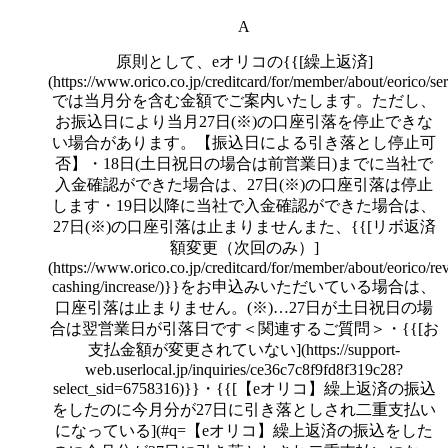
A
原則として、eオリコの{{[繰上返済]
(https://www.orico.co.jp/creditcard/for/member/about/eorico/se
では当月分を含む金額でご案内いたします。ただし、
お振込日により当月27日(※)の口座引落を停止できな
い場合があります。【振込日による引き落とし停止可
否】・18日(土日祝日の場合は前営業日)までに当社で
入金確認ができた場合は、27日(※)の口座引落は停止
します・19日以降に当社で入金確認ができた場合は、
27日(※)の口座引落は止まりませんまた、{{[リボ返済
額変更（次回のみ）]
(https://www.orico.co.jp/creditcard/for/member/about/eorico/re
cashing/increase/)}}をお申込みいただいている場合は、
口座引落は止まりません。(※)…27日が土日祝日の場
合は翌営業日が引落日です＜関連するご質問＞・{{[お
支払金額が変更されていない](https://support-
web.userlocal.jp/inquiries/ce36c7c8f9fd8f319c28?
select_sid=6758316)}}・{{[【eオリコ】繰上返済の振込
をしたのに今月分が27日に引き落としされ二重支払い
になっている](#q=【eオリコ】繰上返済の振込をした