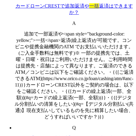
カードローンCRESTで追加返済や
一括
返済はできます
か？
A
追加で一部返済や<span style="background-color:
yellow;">一括</span>返済(繰上返済)が可能です。コン
ビニや提携金融機関のATM でお支払いいただけます。
(ご入金手数料は無料です)※ 一部の提携先では、土
曜・日曜・祝日はご利用いただけません。ご利用時間
は提携先・店舗によって異なります。ご返済のできる
ATM／コンビニは以下をご確認ください。・{{[ご返済
できるATM](https://www.orico.co.jp/loan/cashing/atm/#anc-
11)}}カードローンCREST以外をご契約の場合は、以下
をご確認ください。・{{[カードの繰上返済(一部、全
額)](#q=カードの繰上返済(一部、全額))}}・{{[デジタ
ル分割払いの清算をしたい](#q=【デジタル分割払い(共
通)】現在支払いしているものを先に精算したい場合、
どうすればいいですか？)}}
Q