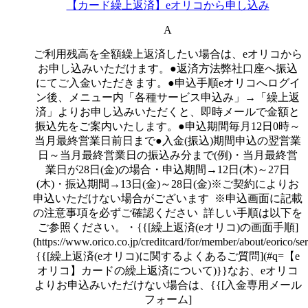
【カード繰上返済】eオリコから申し込み
A
ご利用残高を全額繰上返済したい場合は、eオリコから
お申し込みいただけます。●返済方法弊社口座へ振込
にてご入金いただきます。●申込手順eオリコへログイ
ン後、メニュー内「各種サービス申込み」→「繰上返
済」よりお申し込みいただくと、即時メールで金額と
振込先をご案内いたします。●申込期間毎月12日0時～
当月最終営業日前日まで●入金(振込)期間申込の翌営業
日～当月最終営業日の振込み分まで(例)・当月最終営
業日が28日(金)の場合・申込期間→12日(木)～27日
(木)・振込期間→13日(金)～28日(金)※ご契約によりお
申込いただけない場合がございます ※申込画面に記載
の注意事項を必ずご確認ください 詳しい手順は以下を
ご参照ください。・{{[繰上返済(eオリコ)の画面手順]
(https://www.orico.co.jp/creditcard/for/member/about/eorico/
{{[繰上返済(eオリコ)に関するよくあるご質問](#q=【e
オリコ】カードの繰上返済について)}}なお、eオリコ
よりお申込みいただけない場合は、{{[入金専用メール
フォーム]