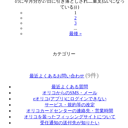
のに今月分が27日に引き落としされ二重支払いになっ
ている)}}
1
2
3
...
最後 »
カテゴリー
(9件)
最近よくあるお問い合わせ
最近よくある質問
オリコからのSMS・メール
eオリコ(アプリ)にログインできない
サービス・規約等の改定
オリコカードセンターの連絡先・営業時間
オリコを装ったフィッシングサイトについて
受任通知の送付先が知りたい