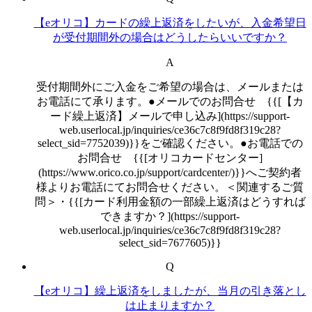
【eオリコ】カードの繰上返済をしたいが、入金希望日
が受付期間外の場合はどうしたらいいですか？
A
受付期間外にご入金をご希望の場合は、メールまたは
お電話にて承ります。●メールでのお問合せ {{[【カ
ード繰上返済】メールで申し込み](https://support-
web.userlocal.jp/inquiries/ce36c7c8f9fd8f319c28?
select_sid=7752039)}}をご確認ください。●お電話での
お問合せ {{[オリコカードセンター]
(https://www.orico.co.jp/support/cardcenter/)}}へご契約者
様よりお電話にてお問合せください。＜関連するご質
問＞・{{[カード利用金額の一部繰上返済はどうすれば
できますか？](https://support-
web.userlocal.jp/inquiries/ce36c7c8f9fd8f319c28?
select_sid=7677605)}}
Q
【eオリコ】繰上返済をしましたが、当月の引き落とし
は止まりますか？