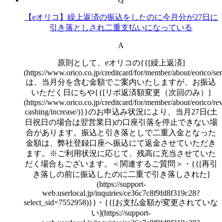
【eオリコ】繰上返済の振込をしたのに今月分が27日に
引き落としされ二重支払いになっている
A
原則として、eオリコの{{[繰上返済]
(https://www.orico.co.jp/creditcard/for/member/about/eorico/se
は、当月分を含む金額でご案内いたしますが、お振込
いただく日にちや{{[リボ返済額変更（次回のみ）]
(https://www.orico.co.jp/creditcard/for/member/about/eorico/re
cashing/increase/)}}のお申込み状況により、当月27日(土
日祝日の場合は翌営業日)の口座引落を停止できない場
合があります。振込と引き落としで二重入金となった
金額は、弊社登録口座へ振込にて返金させていただき
ます。※ご利用状況に応じて、残高に充当させていた
だく場合もございます。＜関連するご質問＞・{{[再引
き落しの前に振込したのに二重で引き落しされた]
(https://support-
web.userlocal.jp/inquiries/ce36c7c8f9fd8f319c28?
select_sid=7552958)}}・{{[お支払金額が変更されていな
い](https://support-