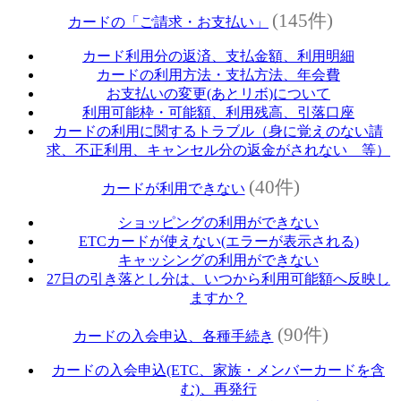
(145件)
カードの「ご請求・お支払い」
カード利用分の返済、支払金額、利用明細
カードの利用方法・支払方法、年会費
お支払いの変更(あとリボ)について
利用可能枠・可能額、利用残高、引落口座
カードの利用に関するトラブル（身に覚えのない請
求、不正利用、キャンセル分の返金がされない 等）
(40件)
カードが利用できない
ショッピングの利用ができない
ETCカードが使えない(エラーが表示される)
キャッシングの利用ができない
27日の引き落とし分は、いつから利用可能額へ反映し
ますか？
(90件)
カードの入会申込、各種手続き
カードの入会申込(ETC、家族・メンバーカードを含
む)、再発行