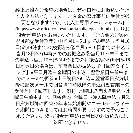
繰上返済をご希望の場合は、弊社口座にお振込いただ
く入金方法となります。ご入金の際は事前に受付が必
要となりますので、{{[入金専用メールフォーム]
(https://www.orico.co.jp/support/mail/deposit.html)}}よりお
問合せ(申込)をお願いいたします。【ご入金のご案内
が可能な受付期間】①当月1～5日までの申込→当月10
日(※)14時までのお振込み②当月6～10日までの申込→
当月18日(※)14時までのお振込み③当月11～末日まで
の申込→翌月10日(※)14時までのお振込み(※)10日や18
日が休日の場合は、前営業日の振込まで【回答タイミ
ング】●平日月曜～金曜日の申込→翌営業日午前中ま
でにメールで回答●土日祝日の申込→翌営業日夕方以
降に順次メールで回答※17時以降の申込は翌営業日の
受付として回答します。例1）月曜日17時以降申込→水
曜日午前中までに回答例2）金曜日17時以降申込→月曜
日夕方以降に回答※年末年始期間やゴールデンウィー
ク期間につきましてはお時間を要しますので予めご了
承ください。※お問合せ(申込)日当日のお振込みには
対応できません。
Q