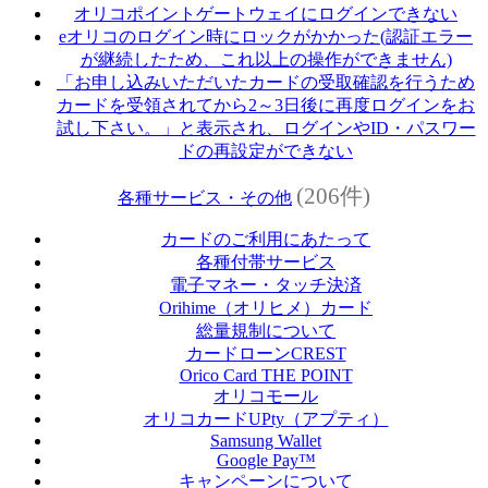
オリコポイントゲートウェイにログインできない
eオリコのログイン時にロックがかかった(認証エラー
が継続したため、これ以上の操作ができません)
「お申し込みいただいたカードの受取確認を行うため
カードを受領されてから2～3日後に再度ログインをお
試し下さい。」と表示され、ログインやID・パスワー
ドの再設定ができない
(206件)
各種サービス・その他
カードのご利用にあたって
各種付帯サービス
電子マネー・タッチ決済
Orihime（オリヒメ）カード
総量規制について
カードローンCREST
Orico Card THE POINT
オリコモール
オリコカードUPty（アプティ）
Samsung Wallet
Google Pay™
キャンペーンについて