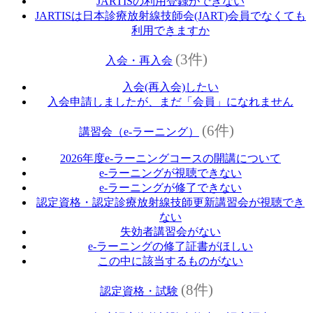
JARTISの利用登録ができない
JARTISは日本診療放射線技師会(JART)会員でなくても
利用できますか
(3件)
入会・再入会
入会(再入会)したい
入会申請しましたが、まだ「会員」になれません
(6件)
講習会（e‐ラーニング）
2026年度e‐ラーニングコースの開講について
e‐ラーニングが視聴できない
e‐ラーニングが修了できない
認定資格・認定診療放射線技師更新講習会が視聴でき
ない
失効者講習会がない
e‐ラーニングの修了証書がほしい
この中に該当するものがない
(8件)
認定資格・試験