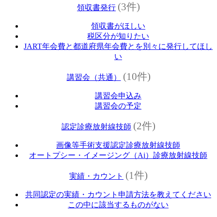
(3件)
領収書発行
領収書がほしい
税区分が知りたい
JART年会費と都道府県年会費とを別々に発行してほし
い
(10件)
講習会（共通）
講習会申込み
講習会の予定
(2件)
認定診療放射線技師
画像等手術支援認定診療放射線技師
オートプシー・イメージング（Ai）診療放射線技師
(1件)
実績・カウント
共同認定の実績・カウント申請方法を教えてください
この中に該当するものがない