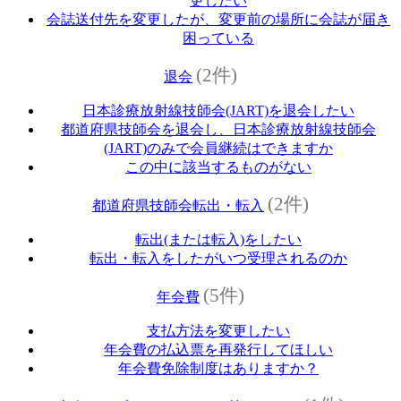
更したい
会誌送付先を変更したが、変更前の場所に会誌が届き
困っている
(2件)
退会
日本診療放射線技師会(JART)を退会したい
都道府県技師会を退会し、日本診療放射線技師会
(JART)のみで会員継続はできますか
この中に該当するものがない
(2件)
都道府県技師会転出・転入
転出(または転入)をしたい
転出・転入をしたがいつ受理されるのか
(5件)
年会費
支払方法を変更したい
年会費の払込票を再発行してほしい
年会費免除制度はありますか？