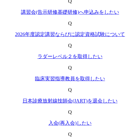
Q
講習会(告示研修基礎研修)へ申込みをしたい
Q
2026年度認定講習ならびに認定資格試験について
Q
ラダーレベル２を取得したい
Q
臨床実習指導教員を取得したい
Q
日本診療放射線技師会(JART)を退会したい
Q
入会(再入会)したい
Q