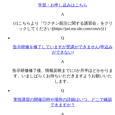
学習・お申し込みはこちら
A
{{[こちらより「ワクチン筋注に関する講習会」をクリ
ックしてください](https://jart.my.site.com/crm/s/)}}
Q
告示研修を修了していますが受講ができません(申込み
ができない)
A
告示研修修了後、情報反映までに1か月半ほどかかりま
す。いましばらくお待ちいただきますようお願いいた
します。
Q
実技講習の開催日時や場所の詳細はいつ、どこで確認
できますか？
A