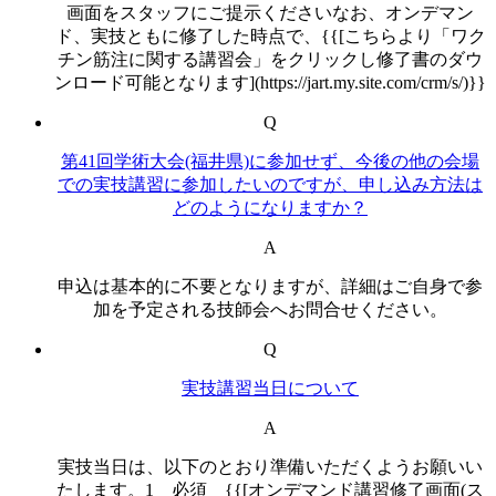
画面をスタッフにご提示くださいなお、オンデマン
ド、実技ともに修了した時点で、{{[こちらより「ワク
チン筋注に関する講習会」をクリックし修了書のダウ
ンロード可能となります](https://jart.my.site.com/crm/s/)}}
Q
第41回学術大会(福井県)に参加せず、今後の他の会場
での実技講習に参加したいのですが、申し込み方法は
どのようになりますか？
A
申込は基本的に不要となりますが、詳細はご自身で参
加を予定される技師会へお問合せください。
Q
実技講習当日について
A
実技当日は、以下のとおり準備いただくようお願いい
たします。1 必須 {{[オンデマンド講習修了画面(ス