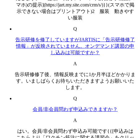
マホ)の提示](https://jart.my.site.com/crm/s/)}}(スマホで掲
示できない場合はプリントアウト)2 服装 動きやす
い服装
Q
告示研修を修了していますがJARTISに「告示研修修了
情報」が反映されていません。オンデマンド講習の申
し込みは可能ですか？
A
告示研修修了後、情報反映までに1か月半ほどかかりま
す。いましばらくお待ちいただきますようお願いいた
します。
Q
会員/非会員問わず申込みできますか？
A
はい。会員/非会員問わず申込み可能です{{[申込みは
こちらより「ワクチン筋注に関する講習会」をクリッ