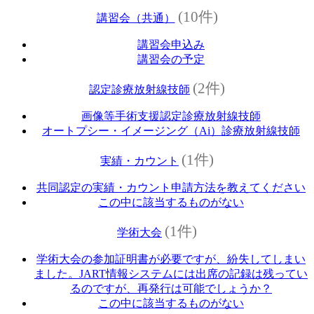
(10件)
講習会（共通）
講習会申込み
講習会の予定
(2件)
認定診療放射線技師
画像等手術支援認定診療放射線技師
オートプシー・イメージング（Ai）診療放射線技師
(1件)
実績・カウント
共同認定の実績・カウント申請方法を教えてください
この中に該当するものがない
(1件)
学術大会
学術大会の参加証明書が必要ですが、紛失してしまい
ました。JART情報システムには出席の記録は残ってい
るのですが、再発行は可能でしょうか？
この中に該当するものがない