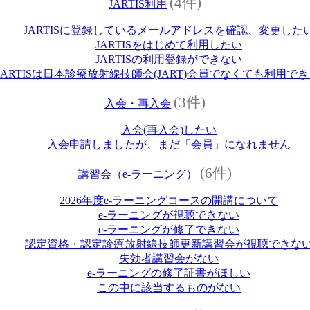
(4件)
JARTIS利用
JARTISに登録しているメールアドレスを確認、変更した
JARTISをはじめて利用したい
JARTISの利用登録ができない
JARTISは日本診療放射線技師会(JART)会員でなくても利用で
(3件)
入会・再入会
入会(再入会)したい
入会申請しましたが、まだ「会員」になれません
(6件)
講習会（e‐ラーニング）
2026年度e‐ラーニングコースの開講について
e‐ラーニングが視聴できない
e‐ラーニングが修了できない
認定資格・認定診療放射線技師更新講習会が視聴できな
失効者講習会がない
e‐ラーニングの修了証書がほしい
この中に該当するものがない