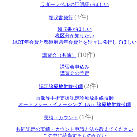
ラダーレベルの証明証がほしい
(3件)
領収書発行
領収書がほしい
税区分が知りたい
JART年会費と都道府県年会費とを別々に発行してほしい
(10件)
講習会（共通）
講習会申込み
講習会の予定
(2件)
認定診療放射線技師
画像等手術支援認定診療放射線技師
オートプシー・イメージング（Ai）診療放射線技師
(1件)
実績・カウント
共同認定の実績・カウント申請方法を教えてください
この中に該当するものがない