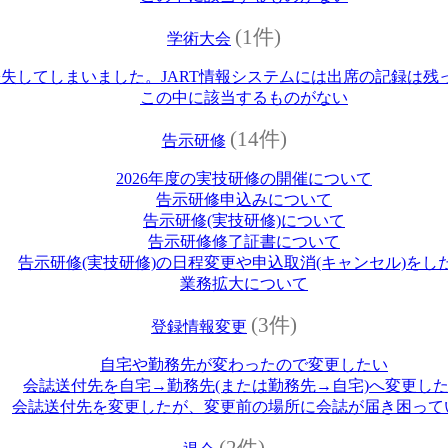
(1件)
学術大会
失してしまいました。JART情報システムには出席の記録は残
この中に該当するものがない
(14件)
告示研修
2026年度の実技研修の開催について
告示研修申込みについて
告示研修(実技研修)について
告示研修修了証書について
告示研修(実技研修)の日程変更や申込取消(キャンセル)をし
業務拡大について
(3件)
登録情報変更
自宅や勤務先が変わったので変更したい
会誌送付先を自宅→勤務先(または勤務先→自宅)へ変更し
会誌送付先を変更したが、変更前の場所に会誌が届き困って
(2件)