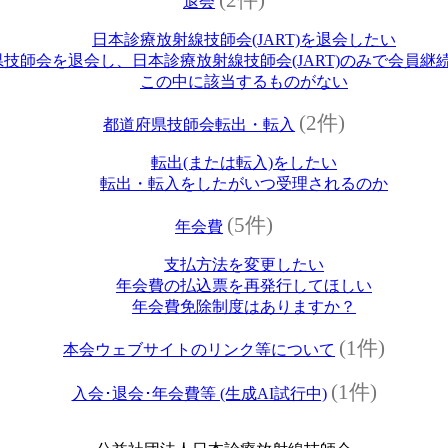
退会
日本診療放射線技師会(JART)を退会したい
技師会を退会し、日本診療放射線技師会(JART)のみで会員継
この中に該当するものがない
(2件)
都道府県技師会転出・転入
転出(または転入)をしたい
転出・転入をしたがいつ受理されるのか
(5件)
年会費
支払方法を変更したい
年会費の払込票を再発行してほしい
年会費免除制度はありますか？
(1件)
本会ウェブサイトのリンク等について
(1件)
入会･退会･年会費等 (生成AI試行中)