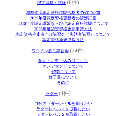
(8件)
認定資格・試験
2025年度認定資格試験合格者の認定証書
2025年度認定資格更新者の認定証書
2026年度認定講習ならびに認定資格試験について
2026年度認定資格更新申請方法
認定資格停止者向け講習会（失効者講習）について
認定資格新規取得方法
(24件)
ワクチン筋注講習会
学習・お申し込みはこちら
オンデマンドについて
実技について
修了書について
その他
(4件)
ラダー
自分のラダーレベルを知りたい
ラダーレベル１を取得したい
ラダーレベル２を取得したい