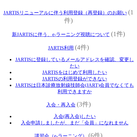
(1
JARTISリニューアルに伴う利用登録（再登録）のお願い
件)
(1件)
新JARTISに伴う、e-ラーニング視聴について
(4件)
JARTIS利用
JARTISに登録しているメールアドレスを確認、変更し
たい
JARTISをはじめて利用したい
JARTISの利用登録ができない
JARTISは日本診療放射線技師会(JART)会員でなくても
利用できますか
(3件)
入会・再入会
入会(再入会)したい
入会申請しましたが、まだ「会員」になれません
(6件)
講習会（e‐ラーニング）