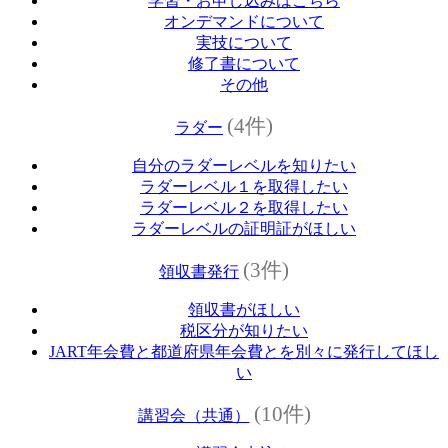
学習・お申し込みはこちら
オンデマンドについて
実技について
修了書について
その他
(4件)
ラダー
自分のラダーレベルを知りたい
ラダーレベル１を取得したい
ラダーレベル２を取得したい
ラダーレベルの証明証がほしい
(3件)
領収書発行
領収書がほしい
税区分が知りたい
JART年会費と都道府県年会費とを別々に発行してほし
い
(10件)
講習会（共通）