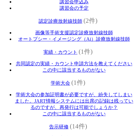
講習会申込み
講習会の予定
(2件)
認定診療放射線技師
画像等手術支援認定診療放射線技師
オートプシー・イメージング（Ai）診療放射線技師
(1件)
実績・カウント
共同認定の実績・カウント申請方法を教えてください
この中に該当するものがない
(1件)
学術大会
学術大会の参加証明書が必要ですが、紛失してしまい
ました。JART情報システムには出席の記録は残ってい
るのですが、再発行は可能でしょうか？
この中に該当するものがない
(14件)
告示研修