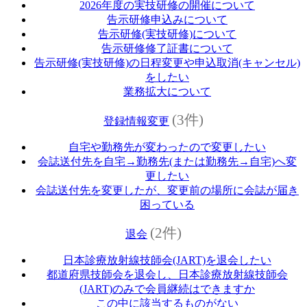
2026年度の実技研修の開催について
告示研修申込みについて
告示研修(実技研修)について
告示研修修了証書について
告示研修(実技研修)の日程変更や申込取消(キャンセル)
をしたい
業務拡大について
(3件)
登録情報変更
自宅や勤務先が変わったので変更したい
会誌送付先を自宅→勤務先(または勤務先→自宅)へ変
更したい
会誌送付先を変更したが、変更前の場所に会誌が届き
困っている
(2件)
退会
日本診療放射線技師会(JART)を退会したい
都道府県技師会を退会し、日本診療放射線技師会
(JART)のみで会員継続はできますか
この中に該当するものがない