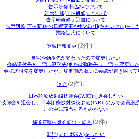
2026年度の実技研修の開催について
告示研修申込みについて
告示研修(実技研修)について
告示研修修了証書について
告示研修(実技研修)の日程変更や申込取消(キャンセル)をし
業務拡大について
(3件)
登録情報変更
自宅や勤務先が変わったので変更したい
会誌送付先を自宅→勤務先(または勤務先→自宅)へ変更し
会誌送付先を変更したが、変更前の場所に会誌が届き困って
(2件)
退会
日本診療放射線技師会(JART)を退会したい
技師会を退会し、日本診療放射線技師会(JART)のみで会員継
この中に該当するものがない
(2件)
都道府県技師会転出・転入
転出(または転入)をしたい