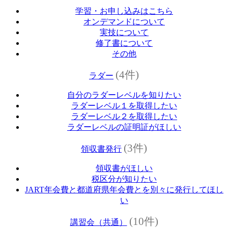
学習・お申し込みはこちら
オンデマンドについて
実技について
修了書について
その他
(4件)
ラダー
自分のラダーレベルを知りたい
ラダーレベル１を取得したい
ラダーレベル２を取得したい
ラダーレベルの証明証がほしい
(3件)
領収書発行
領収書がほしい
税区分が知りたい
JART年会費と都道府県年会費とを別々に発行してほし
い
(10件)
講習会（共通）