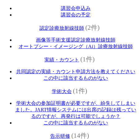
講習会申込み
講習会の予定
(2件)
認定診療放射線技師
画像等手術支援認定診療放射線技師
オートプシー・イメージング（Ai）診療放射線技師
(1件)
実績・カウント
共同認定の実績・カウント申請方法を教えてください
この中に該当するものがない
(1件)
学術大会
学術大会の参加証明書が必要ですが、紛失してしまい
ました。JART情報システムには出席の記録は残ってい
るのですが、再発行は可能でしょうか？
この中に該当するものがない
(14件)
告示研修