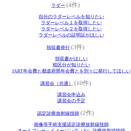
(4件)
ラダー
自分のラダーレベルを知りたい
ラダーレベル１を取得したい
ラダーレベル２を取得したい
ラダーレベルの証明証がほしい
(3件)
領収書発行
領収書がほしい
税区分が知りたい
JART年会費と都道府県年会費とを別々に発行してほしい
(10件)
講習会（共通）
講習会申込み
講習会の予定
(2件)
認定診療放射線技師
画像等手術支援認定診療放射線技師
オートプシー・イメージング（Ai）診療放射線技師