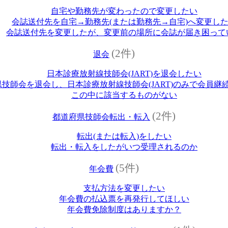
自宅や勤務先が変わったので変更したい
会誌送付先を自宅→勤務先(または勤務先→自宅)へ変更し
会誌送付先を変更したが、変更前の場所に会誌が届き困って
(2件)
退会
日本診療放射線技師会(JART)を退会したい
技師会を退会し、日本診療放射線技師会(JART)のみで会員継
この中に該当するものがない
(2件)
都道府県技師会転出・転入
転出(または転入)をしたい
転出・転入をしたがいつ受理されるのか
(5件)
年会費
支払方法を変更したい
年会費の払込票を再発行してほしい
年会費免除制度はありますか？