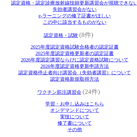
認定資格・認定診療放射線技師更新講習会が視聴できな
失効者講習会がない
e‐ラーニングの修了証書がほしい
この中に該当するものがない
(8件)
認定資格・試験
2025年度認定資格試験合格者の認定証書
2025年度認定資格更新者の認定証書
2026年度認定講習ならびに認定資格試験について
2026年度認定資格更新申請方法
認定資格停止者向け講習会（失効者講習）について
認定資格新規取得方法
(24件)
ワクチン筋注講習会
学習・お申し込みはこちら
オンデマンドについて
実技について
修了書について
その他