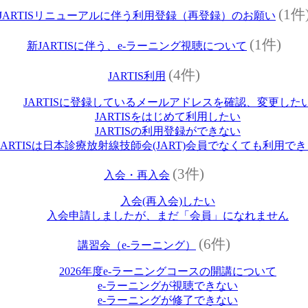
(1件
JARTISリニューアルに伴う利用登録（再登録）のお願い
(1件)
新JARTISに伴う、e-ラーニング視聴について
(4件)
JARTIS利用
JARTISに登録しているメールアドレスを確認、変更した
JARTISをはじめて利用したい
JARTISの利用登録ができない
JARTISは日本診療放射線技師会(JART)会員でなくても利用で
(3件)
入会・再入会
入会(再入会)したい
入会申請しましたが、まだ「会員」になれません
(6件)
講習会（e‐ラーニング）
2026年度e‐ラーニングコースの開講について
e‐ラーニングが視聴できない
e‐ラーニングが修了できない