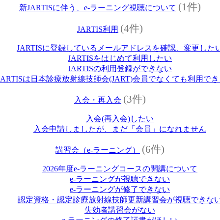
(1件)
新JARTISに伴う、e-ラーニング視聴について
(4件)
JARTIS利用
JARTISに登録しているメールアドレスを確認、変更した
JARTISをはじめて利用したい
JARTISの利用登録ができない
JARTISは日本診療放射線技師会(JART)会員でなくても利用で
(3件)
入会・再入会
入会(再入会)したい
入会申請しましたが、まだ「会員」になれません
(6件)
講習会（e‐ラーニング）
2026年度e‐ラーニングコースの開講について
e‐ラーニングが視聴できない
e‐ラーニングが修了できない
認定資格・認定診療放射線技師更新講習会が視聴できな
失効者講習会がない