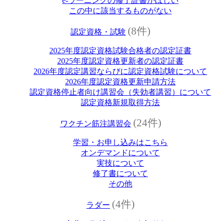
e‐ラーニングの修了証書がほしい
この中に該当するものがない
(8件)
認定資格・試験
2025年度認定資格試験合格者の認定証書
2025年度認定資格更新者の認定証書
2026年度認定講習ならびに認定資格試験について
2026年度認定資格更新申請方法
認定資格停止者向け講習会（失効者講習）について
認定資格新規取得方法
(24件)
ワクチン筋注講習会
学習・お申し込みはこちら
オンデマンドについて
実技について
修了書について
その他
(4件)
ラダー