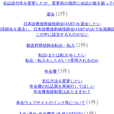
会誌送付先を変更したが、変更前の場所に会誌が届き困って
(2件)
退会
日本診療放射線技師会(JART)を退会したい
技師会を退会し、日本診療放射線技師会(JART)のみで会員継
この中に該当するものがない
(2件)
都道府県技師会転出・転入
転出(または転入)をしたい
転出・転入をしたがいつ受理されるのか
(5件)
年会費
支払方法を変更したい
年会費の払込票を再発行してほしい
年会費免除制度はありますか？
(1件)
本会ウェブサイトのリンク等について
(1件)
入会･退会･年会費等 (生成AI試行中)