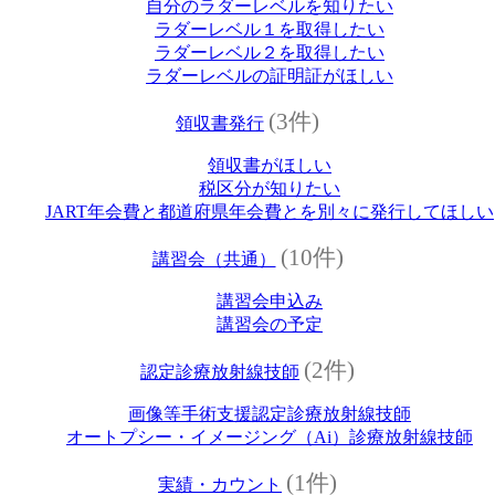
自分のラダーレベルを知りたい
ラダーレベル１を取得したい
ラダーレベル２を取得したい
ラダーレベルの証明証がほしい
(3件)
領収書発行
領収書がほしい
税区分が知りたい
JART年会費と都道府県年会費とを別々に発行してほしい
(10件)
講習会（共通）
講習会申込み
講習会の予定
(2件)
認定診療放射線技師
画像等手術支援認定診療放射線技師
オートプシー・イメージング（Ai）診療放射線技師
(1件)
実績・カウント