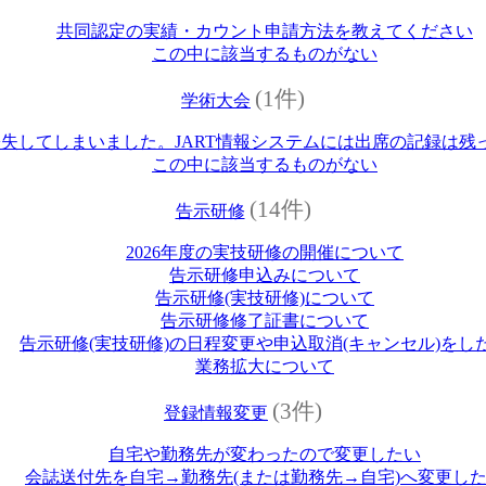
共同認定の実績・カウント申請方法を教えてください
この中に該当するものがない
(1件)
学術大会
失してしまいました。JART情報システムには出席の記録は残
この中に該当するものがない
(14件)
告示研修
2026年度の実技研修の開催について
告示研修申込みについて
告示研修(実技研修)について
告示研修修了証書について
告示研修(実技研修)の日程変更や申込取消(キャンセル)をし
業務拡大について
(3件)
登録情報変更
自宅や勤務先が変わったので変更したい
会誌送付先を自宅→勤務先(または勤務先→自宅)へ変更し