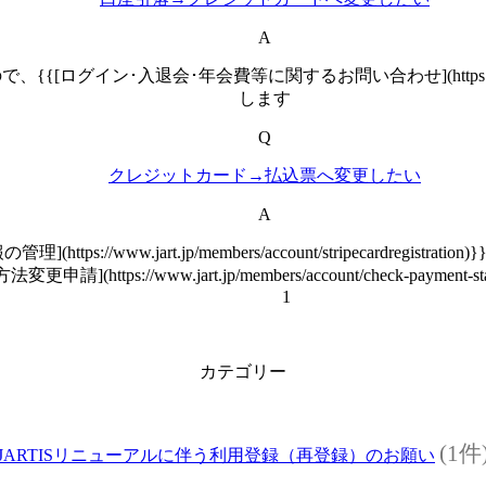
A
･入退会･年会費等に関するお問い合わせ](https://www.jart.j
します
Q
クレジットカード→払込票へ変更したい
A
://www.jart.jp/members/account/stripecardr
(https://www.jart.jp/members/account/check-pay
1
カテゴリー
(1件
JARTISリニューアルに伴う利用登録（再登録）のお願い