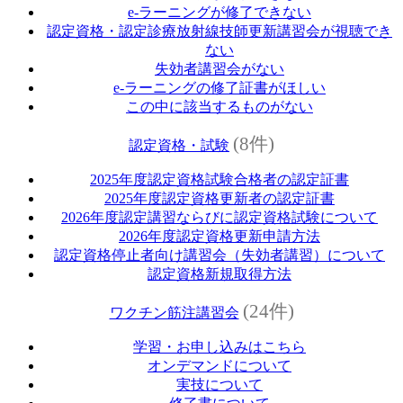
e‐ラーニングが修了できない
認定資格・認定診療放射線技師更新講習会が視聴でき
ない
失効者講習会がない
e‐ラーニングの修了証書がほしい
この中に該当するものがない
(8件)
認定資格・試験
2025年度認定資格試験合格者の認定証書
2025年度認定資格更新者の認定証書
2026年度認定講習ならびに認定資格試験について
2026年度認定資格更新申請方法
認定資格停止者向け講習会（失効者講習）について
認定資格新規取得方法
(24件)
ワクチン筋注講習会
学習・お申し込みはこちら
オンデマンドについて
実技について