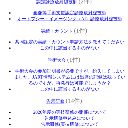
(2件)
認定診療放射線技師
画像等手術支援認定診療放射線技師
オートプシー・イメージング（Ai）診療放射線技師
(1件)
実績・カウント
共同認定の実績・カウント申請方法を教えてください
この中に該当するものがない
(1件)
学術大会
学術大会の参加証明書が必要ですが、紛失してしまい
ました。JART情報システムには出席の記録は残ってい
るのですが、再発行は可能でしょうか？
この中に該当するものがない
(14件)
告示研修
2026年度の実技研修の開催について
告示研修申込みについて
告示研修(実技研修)について