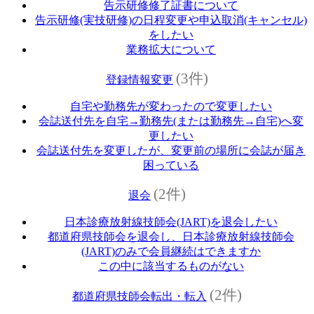
告示研修修了証書について
告示研修(実技研修)の日程変更や申込取消(キャンセル)
をしたい
業務拡大について
(3件)
登録情報変更
自宅や勤務先が変わったので変更したい
会誌送付先を自宅→勤務先(または勤務先→自宅)へ変
更したい
会誌送付先を変更したが、変更前の場所に会誌が届き
困っている
(2件)
退会
日本診療放射線技師会(JART)を退会したい
都道府県技師会を退会し、日本診療放射線技師会
(JART)のみで会員継続はできますか
この中に該当するものがない
(2件)
都道府県技師会転出・転入