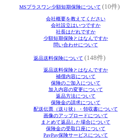
(10件)
MSプラスワン少額短期保険について
会社概要を教えてください
会社設立はいつですか
社長はだれですか
少額短期保険とはなんですか
問い合わせについて
(148件)
返品送料保険について
返品送料保険とはなんですか
補償内容について
保険のご加入について
加入内容の変更について
返品方法について
保険金の請求について
配送伝票（送り状）・領収書について
画像のアップロードについて
まとめて返品した場合について
保険金の受取口座について
PayPay保険サービスについて