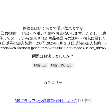
保険金はいくらまで受け取れますか
負担額）（※2）を引いた額をお支払いします。ただし、1商品当
伴ってストアから請求された商品発送時の送料|・梱包に要した費
日以降の加入契約：200円|2026年3月２３日以前の加入契約：
support-web.userlocal.jp/inquiries/78f6060e93b3f2fddde3?select_sid=
問題は解決しましたか？
解決した
解決していない
カテゴリー
(10件)
MSプラスワン少額短期保険について