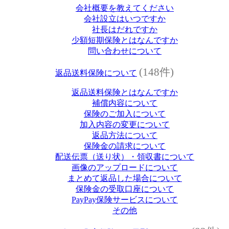
会社概要を教えてください
会社設立はいつですか
社長はだれですか
少額短期保険とはなんですか
問い合わせについて
(148件)
返品送料保険について
返品送料保険とはなんですか
補償内容について
保険のご加入について
加入内容の変更について
返品方法について
保険金の請求について
配送伝票（送り状）・領収書について
画像のアップロードについて
まとめて返品した場合について
保険金の受取口座について
PayPay保険サービスについて
その他