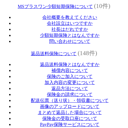
(10件)
MSプラスワン少額短期保険について
会社概要を教えてください
会社設立はいつですか
社長はだれですか
少額短期保険とはなんですか
問い合わせについて
(148件)
返品送料保険について
返品送料保険とはなんですか
補償内容について
保険のご加入について
加入内容の変更について
返品方法について
保険金の請求について
配送伝票（送り状）・領収書について
画像のアップロードについて
まとめて返品した場合について
保険金の受取口座について
PayPay保険サービスについて