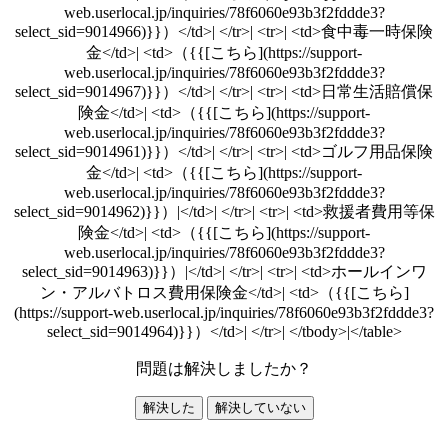
web.userlocal.jp/inquiries/78f6060e93b3f2fddde3?
select_sid=9014966)}}）</td>| </tr>| <tr>| <td>食中毒一時保険
金</td>| <td>（{{[こちら](https://support-
web.userlocal.jp/inquiries/78f6060e93b3f2fddde3?
select_sid=9014967)}}）</td>| </tr>| <tr>| <td>日常生活賠償保
険金</td>| <td>（{{[こちら](https://support-
web.userlocal.jp/inquiries/78f6060e93b3f2fddde3?
select_sid=9014961)}}）</td>| </tr>| <tr>| <td>ゴルフ用品保険
金</td>| <td>（{{[こちら](https://support-
web.userlocal.jp/inquiries/78f6060e93b3f2fddde3?
select_sid=9014962)}}）|</td>| </tr>| <tr>| <td>救援者費用等保
険金</td>| <td>（{{[こちら](https://support-
web.userlocal.jp/inquiries/78f6060e93b3f2fddde3?
select_sid=9014963)}}）|</td>| </tr>| <tr>| <td>ホールインワ
ン・アルバトロス費用保険金</td>| <td>（{{[こちら]
(https://support-web.userlocal.jp/inquiries/78f6060e93b3f2fddde3?
select_sid=9014964)}}）</td>| </tr>| </tbody>|</table>
問題は解決しましたか？
解決した
解決していない