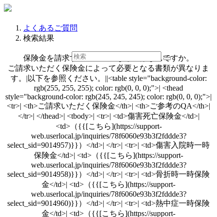
よくあるご質問
検索結果
保険金を請求するのに必要なものはなんですか。
ご請求いただく保険金によって必要となる書類が異なりま
す。|以下を参照ください。||<table style="background-color:
rgb(255, 255, 255); color: rgb(0, 0, 0);">| <thead
style="background-color: rgb(245, 245, 245); color: rgb(0, 0, 0);">|
<tr>| <th>ご請求いただく保険金</th>| <th>ご参考のQA</th>|
</tr>| </thead>| <tbody>| <tr>| <td>傷害死亡保険金</td>|
<td>（{{[こちら](https://support-
web.userlocal.jp/inquiries/78f6060e93b3f2fddde3?
select_sid=9014957)}}）</td>| </tr>| <tr>| <td>傷害入院時一時
保険金</td>| <td>（{{[こちら](https://support-
web.userlocal.jp/inquiries/78f6060e93b3f2fddde3?
select_sid=9014958)}}）</td>| </tr>| <tr>| <td>骨折時一時保険
金</td>| <td>（{{[こちら](https://support-
web.userlocal.jp/inquiries/78f6060e93b3f2fddde3?
select_sid=9014960)}}）</td>| </tr>| <tr>| <td>熱中症一時保険
金</td>| <td>（{{[こちら](https://support-