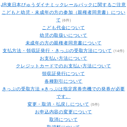
JR東日本びゅうダイナミックレールパックに関するご注意
こどもと幼児・未成年の方の参加（親権者同意書）につい
て
(6件)
こども代金について
幼児の取扱いについて
未成年の方の親権者同意書について
支払方法・領収証発行・きっぷの受取方法について
(14件)
お支払い方法について
クレジットカードでのお支払い方法について
領収証発行について
各種割引について
きっぷの受取方法 ※きっぷは指定席券売機での発券が必要
です。
変更・取消・払戻しについて
(5件)
お申込内容の変更について
取消について
取消料について