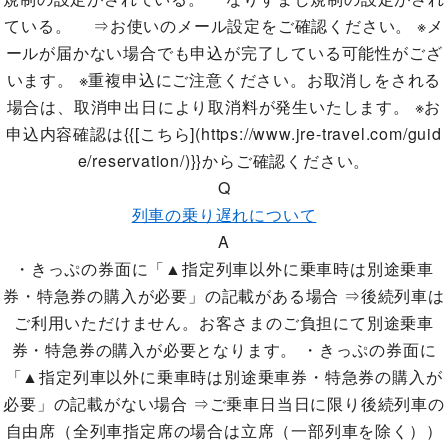
ている。 ⇒お使いのメール設定をご確認ください。 ※メ
ールが届かない場合でも申込が完了している可能性がござ
います。 ※重複申込にご注意ください。お取消しをされる
場合は、取消申出日により取消料が発生いたします。 ※お
申込内容確認は{{[こちら](https://www.jre-travel.com/guid
e/reservation/)}}からご確認ください。
Q
列車の乗り遅れについて
A
・きっぷの券面に「▲指定列車以外に乗車時は別途乗車
券・特急券の購入が必要」の記載がある場合 ⇒後続列車は
ご利用いただけません。お客さまのご負担にて別途乗車
券・特急券の購入が必要となります。 ・きっぷの券面に
「▲指定列車以外に乗車時は別途乗車券・特急券の購入が
必要」の記載がない場合 ⇒ご乗車日当日に限り後続列車の
自由席（全列車指定席の場合は立席（一部列車を除く））