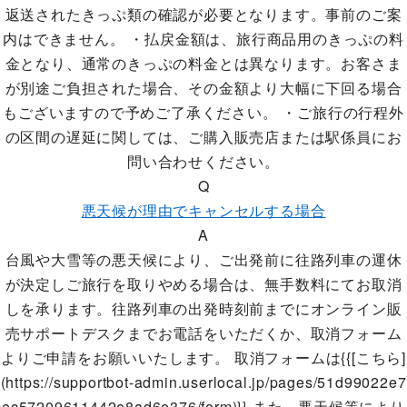
返送されたきっぷ類の確認が必要となります。事前のご案
内はできません。 ・払戻金額は、旅行商品用のきっぷの料
金となり、通常のきっぷの料金とは異なります。お客さま
が別途ご負担された場合、その金額より大幅に下回る場合
もございますので予めご了承ください。 ・ご旅行の行程外
の区間の遅延に関しては、ご購入販売店または駅係員にお
問い合わせください。
Q
悪天候が理由でキャンセルする場合
A
台風や大雪等の悪天候により、ご出発前に往路列車の運休
が決定しご旅行を取りやめる場合は、無手数料にてお取消
しを承ります。往路列車の出発時刻前までにオンライン販
売サポートデスクまでお電話をいただくか、取消フォーム
よりご申請をお願いいたします。 取消フォームは{{[こちら]
(https://supportbot-admin.userlocal.jp/pages/51d99022e7
ec57209611442e8ad6e376/form)}} また、悪天候等により