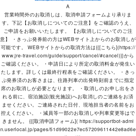
A
営業時間外のお取消しは、取消申請フォームより承りま
す。下記【お取消しについてのご注意】をご確認のうえ、
ご申請をお願いいたします。 【お取消しについてのご注
意】 ・きっぷ発券前の方はWEBサイト上からのお取消しが
可能です。 WEBサイトからの取消方法は{{[こちら](https://
www.jre-travel.com/guide/support/cancel/#cancel)}}から
ご確認ください。 ・申請日により所定の取消料金が発生い
たします。詳しくは最終行程表をご確認ください。 ・きっ
ぷ発券済のお客さまは、往路列車の出発時刻前までに指定
席のお取消しが必要となります。 ・取消しのお申し出をさ
れる前に、宿泊施設(観光施設)へお取消しのご連絡をお済
ませください。ご連絡された日付、現地担当者の名前をお
控えください。 ・減員等一部のお取消しや列車変更等はで
きません。 {{[取消申請フォーム]( https://supportbot-admi
n.userlocal.jp/pages/51d99022e7ec57209611442e8ad6e