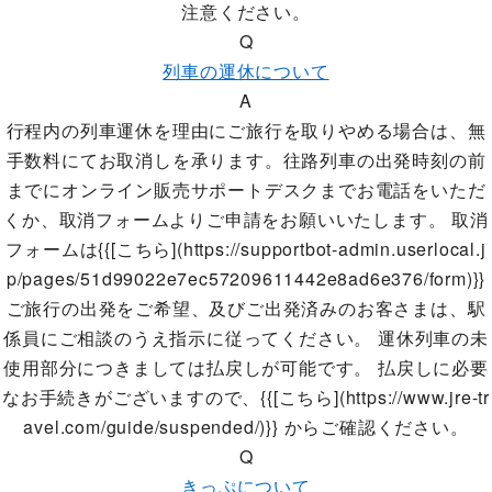
注意ください。
Q
列車の運休について
A
行程内の列車運休を理由にご旅行を取りやめる場合は、無
手数料にてお取消しを承ります。往路列車の出発時刻の前
までにオンライン販売サポートデスクまでお電話をいただ
くか、取消フォームよりご申請をお願いいたします。 取消
フォームは{{[こちら](https://supportbot-admin.userlocal.j
p/pages/51d99022e7ec57209611442e8ad6e376/form)}}
ご旅行の出発をご希望、及びご出発済みのお客さまは、駅
係員にご相談のうえ指示に従ってください。 運休列車の未
使用部分につきましては払戻しが可能です。 払戻しに必要
なお手続きがございますので、{{[こちら](https://www.jre-tr
avel.com/guide/suspended/)}} からご確認ください。
Q
きっぷについて