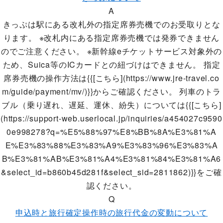
A
きっぷは駅にある改札外の指定席券売機でのお受取りとな
ります。 ※改札内にある指定席券売機では発券できません
のでご注意ください。 ※新幹線eチケットサービス対象外の
ため、Suica等のICカードとの紐づけはできません。 指定
席券売機の操作方法は{{[こちら](https://www.jre-travel.co
m/guide/payment/mv/)}}からご確認ください。 列車のトラ
ブル（乗り遅れ、遅延、運休、紛失）については{{[こちら]
(https://support-web.userlocal.jp/inquiries/a454027c9590
0e998278?q=%E5%88%97%E8%BB%8A%E3%81%A
E%E3%83%88%E3%83%A9%E3%83%96%E3%83%A
B%E3%81%AB%E3%81%A4%E3%81%84%E3%81%A6
&select_id=b860b45d281f&select_sid=2811862)}}をご確
認ください。
Q
申込時と旅行確定操作時の旅行代金の変動について