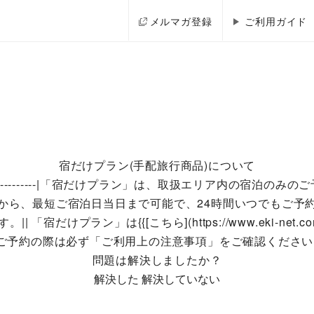
メルマガ登録
ご利用ガイド
宿だけプラン(手配旅行商品)について
------------|「宿だけプラン」は、取扱エリア内の宿泊の
前から、最短ご宿泊日当日まで可能で、24時間いつでもご予約
けプラン」は{{[こちら](https://www.eki-net.com
※ご予約の際は必ず「ご利用上の注意事項」をご確認ください
問題は解決しましたか？
解決した
解決していない