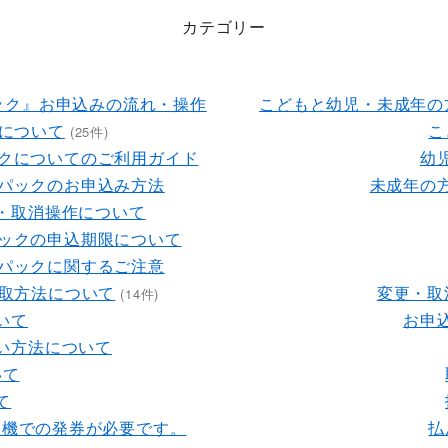
カテゴリー
ック』お申込みの流れ・操作
こどもと幼児・未成年の
について
こ
(25件)
ックについてのご利用ガイド
幼
ルパックのお申込み方法
未成年の
・取消操作について
パックの申込期限について
ルパックに関するご注意
取方法について
変更・取
(14件)
いて
お申
い方法について
いて
て
売機での発券が必要です。
払