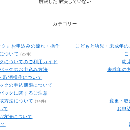
解決した
解決していない
カテゴリー
ック』お申込みの流れ・操作
こどもと幼児・未成年の
について
こ
(25件)
ックについてのご利用ガイド
幼
ルパックのお申込み方法
未成年の
・取消操作について
パックの申込期限について
ルパックに関するご注意
取方法について
変更・取
(14件)
いて
お申
い方法について
いて