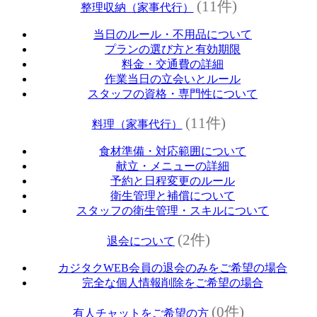
(11件)
整理収納（家事代行）
当日のルール・不用品について
プランの選び方と有効期限
料金・交通費の詳細
作業当日の立会いとルール
スタッフの資格・専門性について
(11件)
料理（家事代行）
食材準備・対応範囲について
献立・メニューの詳細
予約と日程変更のルール
衛生管理と補償について
スタッフの衛生管理・スキルについて
(2件)
退会について
カジタクWEB会員の退会のみをご希望の場合
完全な個人情報削除をご希望の場合
(0件)
有人チャットをご希望の方