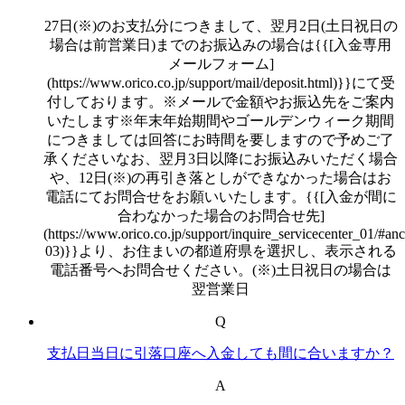
27日(※)のお支払分につきまして、翌月2日(土日祝日の
場合は前営業日)までのお振込みの場合は{{[入金専用
メールフォーム]
(https://www.orico.co.jp/support/mail/deposit.html)}}にて受
付しております。※メールで金額やお振込先をご案内
いたします※年末年始期間やゴールデンウィーク期間
につきましては回答にお時間を要しますので予めご了
承くださいなお、翌月3日以降にお振込みいただく場合
や、12日(※)の再引き落としができなかった場合はお
電話にてお問合せをお願いいたします。{{[入金が間に
合わなかった場合のお問合せ先]
(https://www.orico.co.jp/support/inquire_servicecenter_01/#anc
03)}}より、お住まいの都道府県を選択し、表示される
電話番号へお問合せください。(※)土日祝日の場合は
翌営業日
Q
支払日当日に引落口座へ入金しても間に合いますか？
A