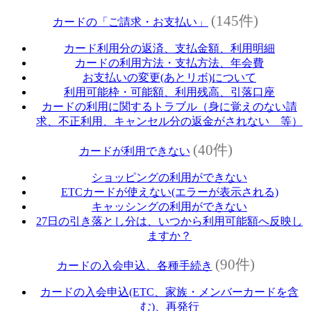
(145件)
カードの「ご請求・お支払い」
カード利用分の返済、支払金額、利用明細
カードの利用方法・支払方法、年会費
お支払いの変更(あとリボ)について
利用可能枠・可能額、利用残高、引落口座
カードの利用に関するトラブル（身に覚えのない請
求、不正利用、キャンセル分の返金がされない 等）
(40件)
カードが利用できない
ショッピングの利用ができない
ETCカードが使えない(エラーが表示される)
キャッシングの利用ができない
27日の引き落とし分は、いつから利用可能額へ反映し
ますか？
(90件)
カードの入会申込、各種手続き
カードの入会申込(ETC、家族・メンバーカードを含
む)、再発行