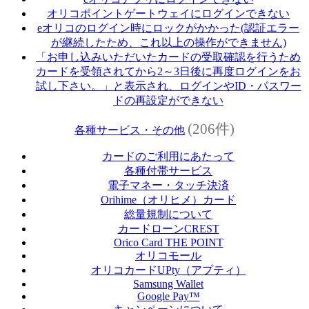
オリコポイントゲートウェイにログインできない
eオリコのログイン時にロックがかかった(認証エラー
が継続したため、これ以上の操作ができません)
「お申し込みいただいたカードの受取確認を行うため
カードを受領されてから2～3日後に再度ログインをお
試し下さい。」と表示され、ログインやID・パスワー
ドの再設定ができない
(206件)
各種サービス・その他
カードのご利用にあたって
各種付帯サービス
電子マネー・タッチ決済
Orihime（オリヒメ）カード
総量規制について
カードローンCREST
Orico Card THE POINT
オリコモール
オリコカードUPty（アプティ）
Samsung Wallet
Google Pay™