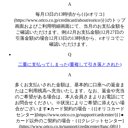
A
毎月13日の13時頃から{{[eオリコ]
(https://www.orico.co.jp/creditcard/about/eorico/)}}のトップ
画面およびご利用明細画面にて、当月のお支払金額を
ご確認いただけます。例)12月お支払金額(12月27日の
引落金額)の場合12月13日の13時頃から、eオリコでご
確認いただけます。
Q
二重に支払ってしまった(重複して引き落とされた)
A
多くお支払いされた金額は、基本的に口座への返金ま
たはご利用残高へ充当いたします。なお、返金や充当
のご希望がある場合は、本人会員さまよりお電話にて
お問合せください。※状況によりご希望に添えない場
合がございます●カード契約の場合・{{[オリコカード
センター](https://www.orico.co.jp/support/cardcenter/)}}●
カード以外のご契約の場合・{{[クレジットセンター]
(https://www.orico.co.jp/support/creditcenter/#anc-08)}}