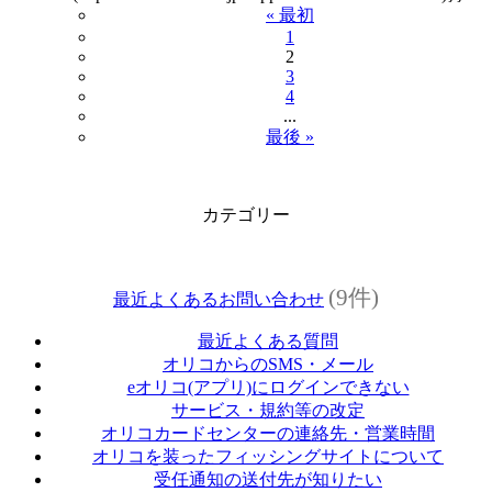
« 最初
1
2
3
4
...
最後 »
カテゴリー
(9件)
最近よくあるお問い合わせ
最近よくある質問
オリコからのSMS・メール
eオリコ(アプリ)にログインできない
サービス・規約等の改定
オリコカードセンターの連絡先・営業時間
オリコを装ったフィッシングサイトについて
受任通知の送付先が知りたい