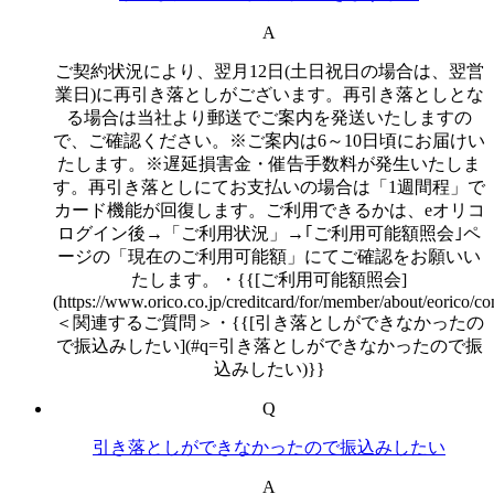
A
ご契約状況により、翌月12日(土日祝日の場合は、翌営
業日)に再引き落としがございます。再引き落としとな
る場合は当社より郵送でご案内を発送いたしますの
で、ご確認ください。※ご案内は6～10日頃にお届けい
たします。※遅延損害金・催告手数料が発生いたしま
す。再引き落としにてお支払いの場合は「1週間程」で
カード機能が回復します。ご利用できるかは、eオリコ
ログイン後→「ご利用状況」→｢ご利用可能額照会｣ペ
ージの「現在のご利用可能額」にてご確認をお願いい
たします。・{{[ご利用可能額照会]
(https://www.orico.co.jp/creditcard/for/member/about/eorico/con
＜関連するご質問＞・{{[引き落としができなかったの
で振込みしたい](#q=引き落としができなかったので振
込みしたい)}}
Q
引き落としができなかったので振込みしたい
A