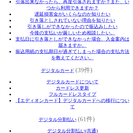
引落出来なかったら、再度引落されますか？また、い
つから利用できますか？
遅延損害金がいくらなのか知りたい
引き落としされていない理由を知りたい
引き落しができなかったので振込みしたい
今後の支払いが厳しいため相談したい。
支払日に引き落としができなかった場合、入金案内は
届きますか。
振込用紙の支払期日が過ぎてしまった場合の支払方法
を教えてください。
(39件)
デジタルカード
デジタルカードについて
カードレス更新
フルカードレスタイプ
【エディオンカード】デジタルカードへの移行につい
て
(61件)
デジタル分割払い
デジタル分割払い(共通)