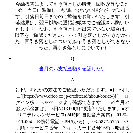
金融機関によって引き落としの時間・回数が異なるた
め、当日に準備しても間に合わない場合がございま
す。引落日前日までのご準備をお願いいたします。引
落結果は、翌日以降に通帳記帳等でご確認をお願いい
たします。なお、引き落としが出来ていない場合は、
以下をご確認ください。・{{[引き落としができなかっ
た、再引き落としについて](#q=引き落としができなか
った、再引き落としについて)}}
Q
当月のお支払金額を確認したい
A
以下いずれかの方法でご確認いただけます。●{{[eオリ
コ](https://www.orico.co.jp/creditcard/about/eorico/)}} ロ
グイン後、TOPページより確認できます。 ※当月の
お支払金額は、13日の13:00頃に更新いたします。●オ
リコテレホンサービス(24時間 自動音声案内) 0120-
911-004 ※携帯電話・PHSからは、03-5877-5555 ※
手順：サービス番号「73」→カード番号16桁→暗証番